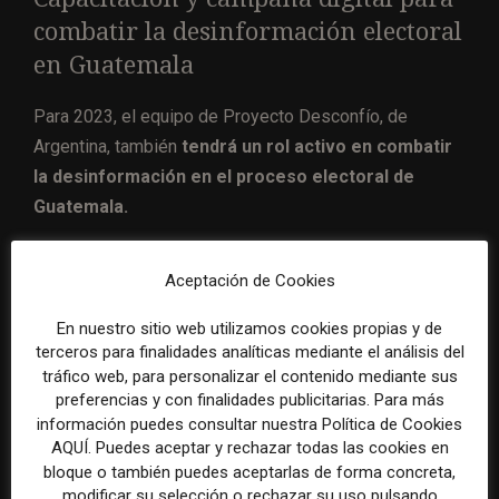
combatir la desinformación electoral
en Guatemala
Para 2023, el equipo de Proyecto Desconfío, de
Argentina, también
tendrá un rol activo en combatir
la desinformación en el proceso electoral de
Guatemala.
A través de una alianza con la Red Ciudadana de ese
Aceptación de Cookies
país, el equipo liderado por los periodistas e
investigadores argentinos Adrián Pino y Soledad
En nuestro sitio web utilizamos cookies propias y de
terceros para finalidades analíticas mediante el análisis del
Arreguez
formará a agentes comunitarios y
tráfico web, para personalizar el contenido mediante sus
periodistas para que capaciten a sus comunidades
preferencias y con finalidades publicitarias. Para más
sobre el tema y lanzarán una campaña digital para
información puedes consultar nuestra Política de Cookies
alertar a los ciudadanos sobre las formas que adopta la
AQUÍ. Puedes aceptar y rechazar todas las cookies en
bloque o también puedes aceptarlas de forma concreta,
desinformación en el marco de las elecciones
modificar su selección o rechazar su uso pulsando