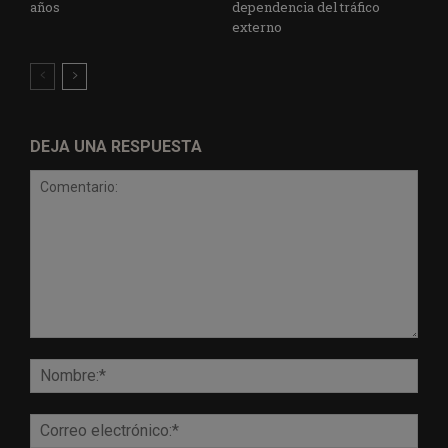
años
dependencia del tráfico
externo
DEJA UNA RESPUESTA
Comentario:
Nomb
Corr
elect