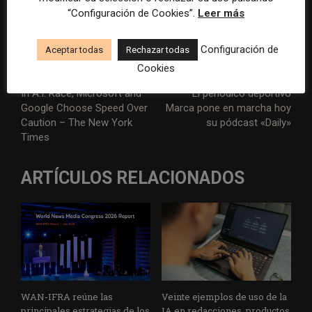
presidenciales.
“Configuración de Cookies”.
Leer más
Configuración de
Aceptar todas
Rechazar todas
Cookies
Artículo anterior
Artículo siguiente
In A.I. Race, Microsoft and
El periódico deportivo
Google Choose Speed Over
Marca pone en marcha hoy
Caution – The New York
su pódcast «Daily»
Times
ARTÍCULOS RELACIONADOS
WAN-IFRA reúne las
Veinte ejemplos de uso de la
principales estrategias de los
IA en redacciones, productos