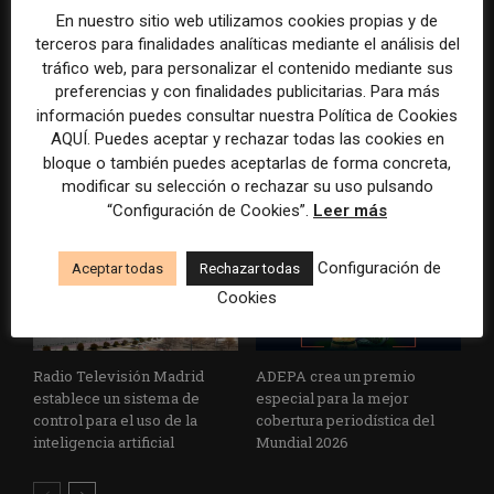
En nuestro sitio web utilizamos cookies propias y de
terceros para finalidades analíticas mediante el análisis del
tráfico web, para personalizar el contenido mediante sus
La Marea cierra 2025 con
El Premio Gabo 2026
preferencias y con finalidades publicitarias. Para más
superávit, pero su
reconoce cinco historias de
información puedes consultar nuestra Política de Cookies
cooperativa pierde 38.542
Brasil, España y El Salvador
AQUÍ. Puedes aceptar y rechazar todas las cookies en
euros
sobre el poder, la memoria y
bloque o también puedes aceptarlas de forma concreta,
la violencia
modificar su selección o rechazar su uso pulsando
“Configuración de Cookies”.
Leer más
Configuración de
Aceptar todas
Rechazar todas
Cookies
Radio Televisión Madrid
ADEPA crea un premio
establece un sistema de
especial para la mejor
control para el uso de la
cobertura periodística del
inteligencia artificial
Mundial 2026