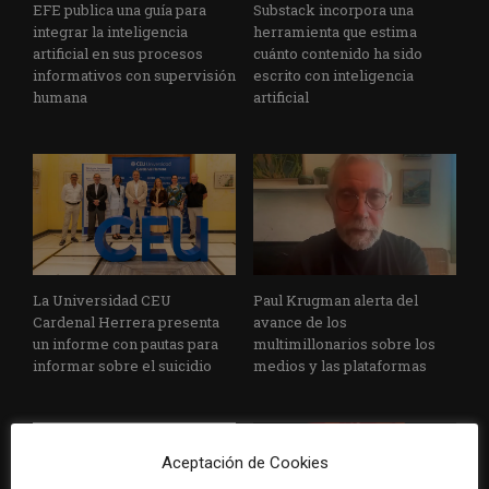
EFE publica una guía para
Substack incorpora una
integrar la inteligencia
herramienta que estima
artificial en sus procesos
cuánto contenido ha sido
informativos con supervisión
escrito con inteligencia
humana
artificial
La Universidad CEU
Paul Krugman alerta del
Cardenal Herrera presenta
avance de los
un informe con pautas para
multimillonarios sobre los
informar sobre el suicidio
medios y las plataformas
Aceptación de Cookies