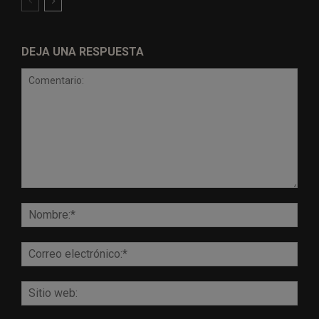
DEJA UNA RESPUESTA
Comentario:
Nomb
Corr
elect
Sitio
web: