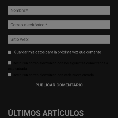
Comentario:
Nomb
Corr
elect
Sitio
web:
Guardar mis datos para la próxima vez que comente
Recibir un correo electrónico con los siguientes comentarios a
esta entrada.
Recibir un correo electrónico con cada nueva entrada.
ÚLTIMOS ARTÍCULOS