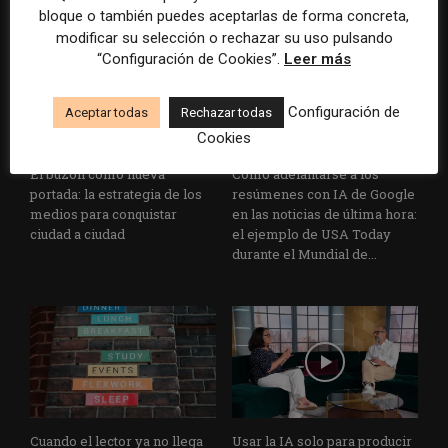
bloque o también puedes aceptarlas de forma concreta,
modificar su selección o rechazar su uso pulsando
“Configuración de Cookies”.
Leer más
Configuración de
Aceptar todas
Rechazar todas
Cookies
El buzón como nueva
Cómo adelantarse a los
portada: la estrategia de los
resúmenes con IA de Google
medios para conquistar
en las noticias de última hora:
ciudad a ciudad
el ejemplo de USA Today
durante el Mundial de...
Cuando el lector ya no llega
Usar la IA solo para producir