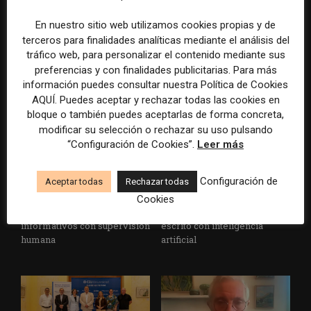
Política Territorial y a la
acoso contra dos periodistas
En nuestro sitio web utilizamos cookies propias y de
Agencia EFE que rectifiquen
de un medio especializado
terceros para finalidades analíticas mediante el análisis del
convocatorias de empleo por
favorecer el intrusismo
tráfico web, para personalizar el contenido mediante sus
preferencias y con finalidades publicitarias. Para más
información puedes consultar nuestra Política de Cookies
AQUÍ. Puedes aceptar y rechazar todas las cookies en
bloque o también puedes aceptarlas de forma concreta,
modificar su selección o rechazar su uso pulsando
“Configuración de Cookies”.
Leer más
Configuración de
Aceptar todas
Rechazar todas
EFE publica una guía para
Substack incorpora una
integrar la inteligencia
herramienta que estima
Cookies
artificial en sus procesos
cuánto contenido ha sido
informativos con supervisión
escrito con inteligencia
humana
artificial