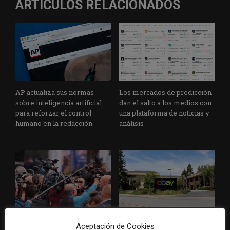
ARTÍCULOS RELACIONADOS
AP actualiza sus normas
Los mercados de predicción
sobre inteligencia artificial
dan el salto a los medios con
para reforzar el control
una plataforma de noticias y
humano en la redacción
análisis
Los Colegios de Periodistas
eBay pagará 55,7 millones de
Aceptación de Cookies
piden al Ministerio de
dólares por la campaña de