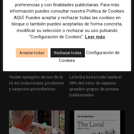
tecnológico de los medios ya
principales estrategias de los
preferencias y con finalidades publicitarias. Para más
no es la falta de
medios ante la IA, la pérdida
información puedes consultar nuestra Política de Cookies
herramientas, sino su
de ingresos y los cambios de
AQUÍ. Puedes aceptar y rechazar todas las cookies en
desconexión
consumo
bloque o también puedes aceptarlas de forma concreta,
modificar su selección o rechazar su uso pulsando
“Configuración de Cookies”.
Leer más
Configuración de
Aceptar todas
Rechazar todas
Cookies
Veinte ejemplos de uso de la
La bolsa ha borrado hasta el
IA en redacciones, productos
98% del valor de algunos
y negocios periodísticos
grandes grupos de prensa
tradicionales