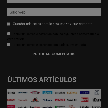
elect
Sitio
web:
Guardar mis datos para la próxima vez que comente
Recibir un correo electrónico con los siguientes comentarios a
esta entrada.
Recibir un correo electrónico con cada nueva entrada.
ÚLTIMOS ARTÍCULOS