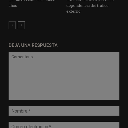
años
dependencia del tráfico
externo
DEJA UNA RESPUESTA
Comentario:
Nomb
Corr