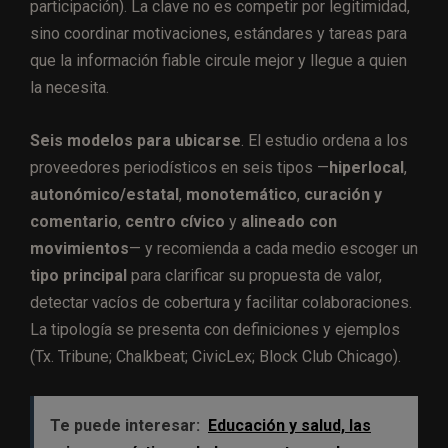
participación). La clave no es competir por legitimidad,
sino coordinar motivaciones, estándares y tareas para
que la información fiable circule mejor y llegue a quien
la necesita.
Seis modelos para ubicarse
. El estudio ordena a los
proveedores periodísticos en seis tipos —
hiperlocal
,
autonómico/estatal
,
monotemático
,
curación y
comentario
,
centro cívico
y
alineado con
movimientos
— y recomienda a cada medio escoger un
tipo principal
para clarificar su propuesta de valor,
detectar vacíos de cobertura y facilitar colaboraciones.
La tipología se presenta con definiciones y ejemplos
(Tx. Tribune; Chalkbeat; CivicLex; Block Club Chicago).
Te puede interesar:
Educación y salud, las