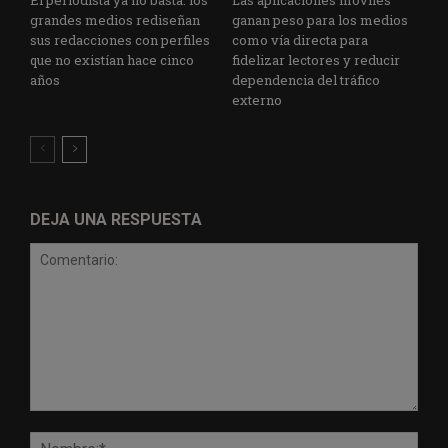
El periodista ya no basta: los
Las aplicaciones móviles
grandes medios rediseñan
ganan peso para los medios
sus redacciones con perfiles
como vía directa para
que no existían hace cinco
fidelizar lectores y reducir
años
dependencia del tráfico
externo
DEJA UNA RESPUESTA
Comentario:
Nomb