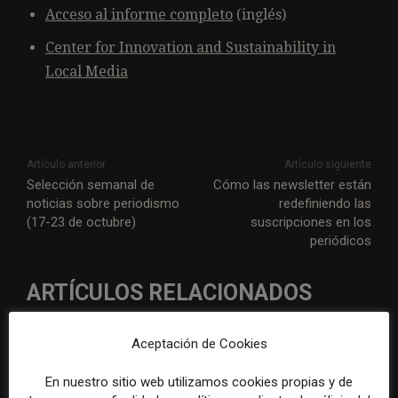
Acceso al informe completo
(inglés)
Center for Innovation and Sustainability in
Local Media
Artículo anterior
Artículo siguiente
Selección semanal de
Cómo las newsletter están
noticias sobre periodismo
redefiniendo las
(17-23 de octubre)
suscripciones en los
periódicos
ARTÍCULOS RELACIONADOS
Aceptación de Cookies
En nuestro sitio web utilizamos cookies propias y de