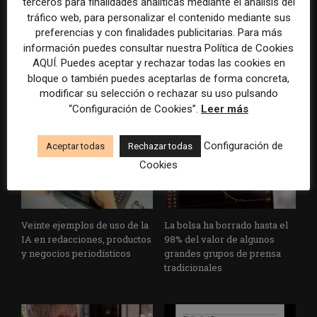
terceros para finalidades analíticas mediante el análisis del
tráfico web, para personalizar el contenido mediante sus
preferencias y con finalidades publicitarias. Para más
El gran problema
WAN-IFRA reúne las
información puedes consultar nuestra Política de Cookies
tecnológico de los medios ya
principales estrategias de los
AQUÍ. Puedes aceptar y rechazar todas las cookies en
no es la falta de
medios ante la IA, la pérdida
bloque o también puedes aceptarlas de forma concreta,
herramientas, sino su
de ingresos y los cambios de
desconexión
consumo
modificar su selección o rechazar su uso pulsando
“Configuración de Cookies”.
Leer más
Configuración de
Aceptar todas
Rechazar todas
Cookies
Veinte ejemplos de uso de la
La bolsa ha borrado hasta el
IA en redacciones, productos
98% del valor de algunos
y negocios periodísticos
grandes grupos de prensa
tradicionales