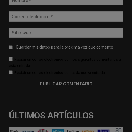
Corr
elect
Sitio
web:
Guardar mis datos para la próxima vez que comente
Recibir un correo electrónico con los siguientes comentarios a
esta entrada.
Recibir un correo electrónico con cada nueva entrada.
ÚLTIMOS ARTÍCULOS