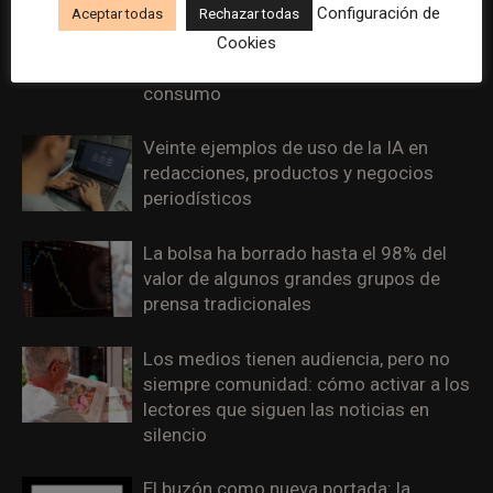
Configuración de
Aceptar todas
Rechazar todas
WAN-IFRA reúne las principales
estrategias de los medios ante la IA, la
Cookies
pérdida de ingresos y los cambios de
consumo
Veinte ejemplos de uso de la IA en
redacciones, productos y negocios
periodísticos
La bolsa ha borrado hasta el 98% del
valor de algunos grandes grupos de
prensa tradicionales
Los medios tienen audiencia, pero no
siempre comunidad: cómo activar a los
lectores que siguen las noticias en
silencio
El buzón como nueva portada: la