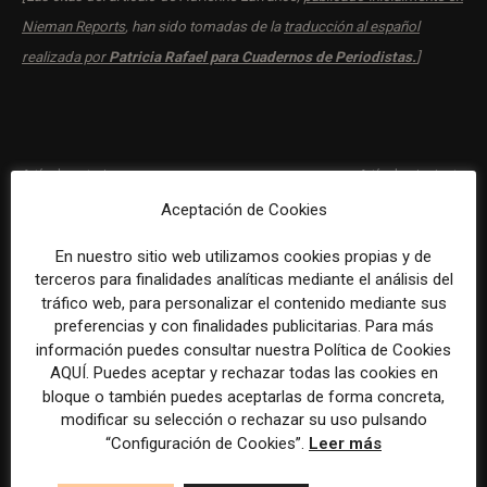
Nieman Reports
, han sido tomadas de la
traducción al español
realizada por
Patricia Rafael para Cuadernos de Periodistas.
]
Artículo anterior
Artículo siguiente
Un periódico propiedad de los
Tres sectores para crear o
Aceptación de Cookies
lectores, nueva vía de
potenciar verticales rentables
financiación del periodismo
en los medios
En nuestro sitio web utilizamos cookies propias y de
local
terceros para finalidades analíticas mediante el análisis del
tráfico web, para personalizar el contenido mediante sus
preferencias y con finalidades publicitarias. Para más
ARTÍCULOS RELACIONADOS
información puedes consultar nuestra Política de Cookies
AQUÍ. Puedes aceptar y rechazar todas las cookies en
bloque o también puedes aceptarlas de forma concreta,
El gran problema tecnológico de los
modificar su selección o rechazar su uso pulsando
medios ya no es la falta de
“Configuración de Cookies”.
Leer más
herramientas, sino su desconexión