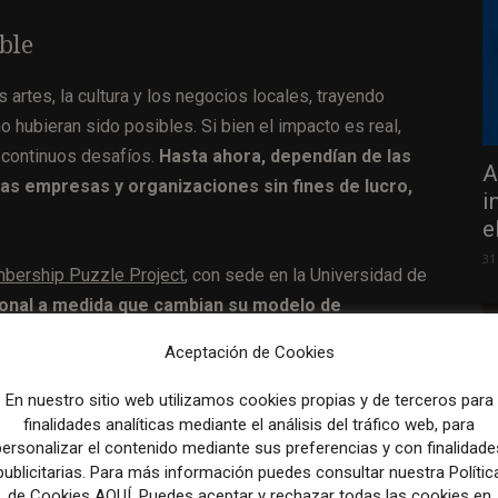
ble
s artes, la cultura y los negocios locales, trayendo
o hubieran sido posibles. Si bien el impacto es real,
a continuos desafíos.
Hasta ahora, dependían de las
A
as empresas y organizaciones sin fines de lucro,
i
e
31
bership Puzzle Project
, con sede en la Universidad de
sonal a medida que cambian su modelo de
s de
The Bristol Cable
en Inglaterra,
una cooperativa
Aceptación de Cookies
on cuenta de que para tener éxito no pueden olvidar sus
En nuestro sitio web utilizamos cookies propias y de terceros para
finalidades analíticas mediante el análisis del tráfico web, para
personalizar el contenido mediante sus preferencias y con finalidade
 la cooperativa para que coincida con lo que su
publicitarias. Para más información puedes consultar nuestra Polític
en estableciera una cooperativa local de noticias en mi
de Cookies AQUÍ. Puedes aceptar y rechazar todas las cookies en