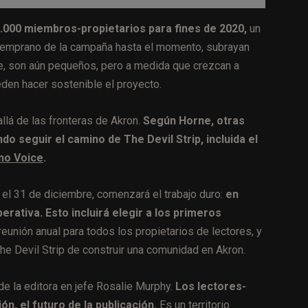
.000 miembros-propietarios para fines de 2020,
un
o temprano de la campaña hasta el momento, subrayan
e, son aún pequeños, pero a medida que crezcan a
en hacer sostenible el proyecto.
lá de las fronteras de Akron.
Según Horne, otras
o seguir el camino de The Devil Strip, incluida el
no Voice
.
el 31 de diciembre, comenzará el trabajo duro:
en
erativa. Esto incluirá elegir a los primeros
 reunión anual para todos los propietarios de lectores, y
The Devil Strip de construir una comunidad en Akron.
e la editora en jefe Rosalie Murphy.
Los lectores-
n, el futuro de la publicación.
Es un territorio