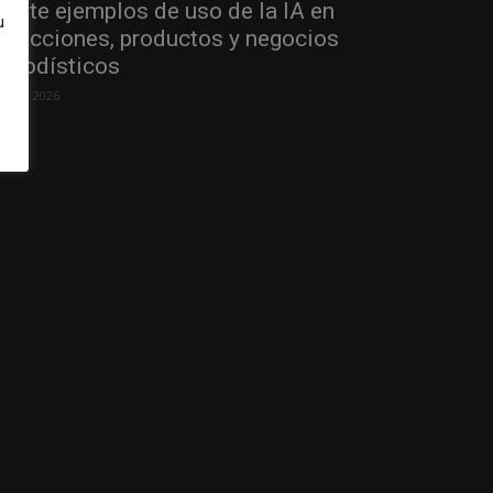
einte ejemplos de uso de la IA en
u
edacciones, productos y negocios
eriodísticos
 julio, 2026