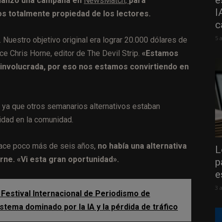
e
, lanzó una campaña en
NewsMatch,
para
I
s totalmente propiedad de los lectores.
c
5 
 Nuestro objetivo original era lograr 20.000 dólares de
ce Chris Horne, editor de The Devil Strip.
«Estamos
nvolucrada, por eso nos estamos convirtiendo en
, ya que otros semanarios alternativos estaban
idad en la comunidad.
hace poco más de seis años,
no había una alternativa
L
orne. «Vi esta gran oportunidad».
p
e
3 
 Festival Internacional de Periodismo de
stema dominado por la IA y la pérdida de tráfico