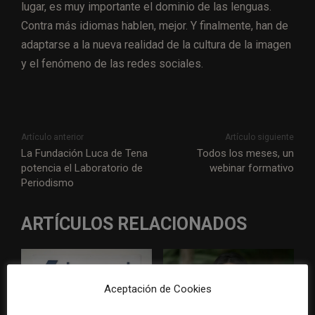
lugar, es muy importante el dominio de las lenguas.
Contra más idiomas hablen, mejor. Y finalmente, han de
adaptarse a la nueva realidad de la cultura de la imagen
y el fenómeno de las redes sociales.
Artículo anterior
Artículo siguiente
La Fundación Luca de Tena
Todos los meses, un
potencia el Laboratorio de
webinar formativo
Periodismo
ARTÍCULOS RELACIONADOS
Aceptación de Cookies