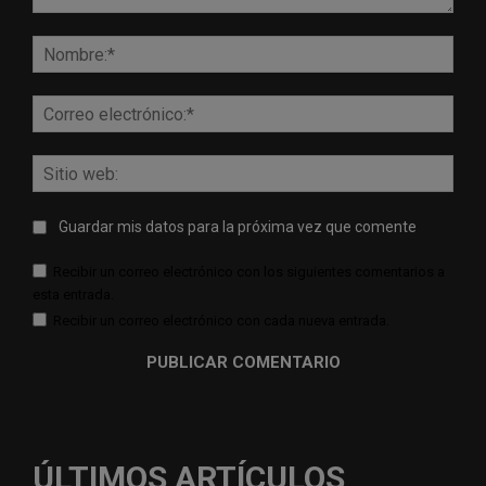
Comentario:
Nomb
Corr
elect
Sitio
web:
Guardar mis datos para la próxima vez que comente
Recibir un correo electrónico con los siguientes comentarios a
esta entrada.
Recibir un correo electrónico con cada nueva entrada.
ÚLTIMOS ARTÍCULOS