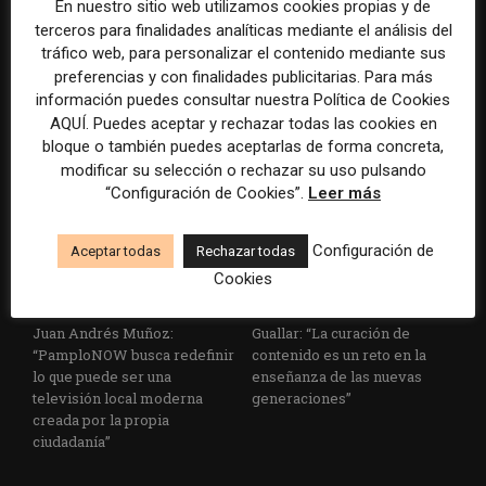
En nuestro sitio web utilizamos cookies propias y de
terceros para finalidades analíticas mediante el análisis del
Franco Piccato: “El
Karen De la Hoz: “En La Silla
tráfico web, para personalizar el contenido mediante sus
diferencial de quienes sigan
Vacía, la IA nos interesa no
preferencias y con finalidades publicitarias. Para más
siendo relevantes no va a ser
solo para hacer más
información puedes consultar nuestra Política de Cookies
solo la rapidez o la eficiencia,
eficientes los procesos
AQUÍ. Puedes aceptar y rechazar todas las cookies en
sino la confianza que logren...
internos, sino para explorar...
bloque o también puedes aceptarlas de forma concreta,
modificar su selección o rechazar su uso pulsando
“Configuración de Cookies”.
Leer más
Configuración de
Aceptar todas
Rechazar todas
Cookies
Juan Andrés Muñoz:
Guallar: “La curación de
“PamploNOW busca redefinir
contenido es un reto en la
lo que puede ser una
enseñanza de las nuevas
televisión local moderna
generaciones”
creada por la propia
ciudadanía”