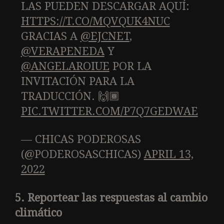
LAS PUEDEN DESCARGAR AQUÍ:
HTTPS://T.CO/MQVQUK4NUC
GRACIAS A
@EJCNET
,
@VERAPENEDA
Y
@ANGELAROIUE
POR LA
INVITACIÓN PARA LA
TRADUCCIÓN. 🙌🏾
PIC.TWITTER.COM/P7Q7GEDWAE
— CHICAS PODEROSAS
(@PODEROSASCHICAS)
APRIL 13,
2022
5. Reportear las respuestas al cambio
climático