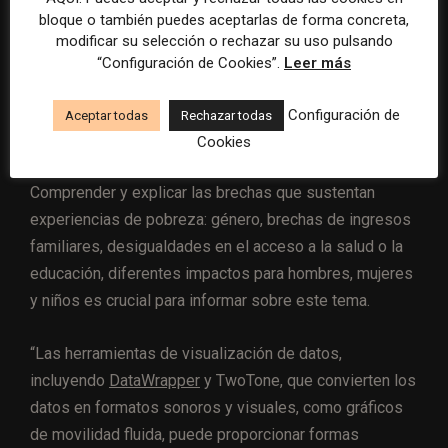
bloque o también puedes aceptarlas de forma concreta,
modificar su selección o rechazar su uso pulsando
Te puede interesar:
Cómo adelantarse a los
“Configuración de Cookies”.
Leer más
resúmenes con IA de Google en las noticias
de última hora: el ejemplo de USA Today
Configuración de
Aceptar todas
Rechazar todas
durante el Mundial de fútbol
Cookies
Comprender y explicar las brechas que sustentan
experiencias de pobreza: género, brechas de ingresos
familiares, desigualdades en el acceso a la salud o la
educación, diferentes impactos para hombres, mujeres
y niños es crucial para informar sobre este tema.
“Las herramientas de visualización de datos,
incluyendo
DataWrapper
y TwoTone, que convierten los
datos en formatos sonoros y visuales, como gráficos
de movilidad fluida, puede proporcionar formas