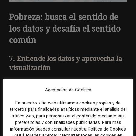
Pobreza: busca el sentido de
los datos y desafía el sentido
común
7. Entiende los datos y aprovecha la
visualización
Existen diferentes métodos e índices utilizados para
Aceptación de Cookies
evaluar y medir la desigualdad económica y la pobreza.
Estos pueden variar por país, organismo informante o
En nuestro sitio web utilizamos cookies propias y de
el propósito de la medida. Es crucial entender de
terceros para finalidades analíticas mediante el análisis del
dónde proceden los datos relevantes para tu historia,
tráfico web, para personalizar el contenido mediante sus
preferencias y con finalidades publicitarias. Para más
cómo se han obtenido y qué indicadores están siendo
información puedes consultar nuestra Política de Cookies
considerados.
AQUÍ. Puedes aceptar y rechazar todas las cookies en