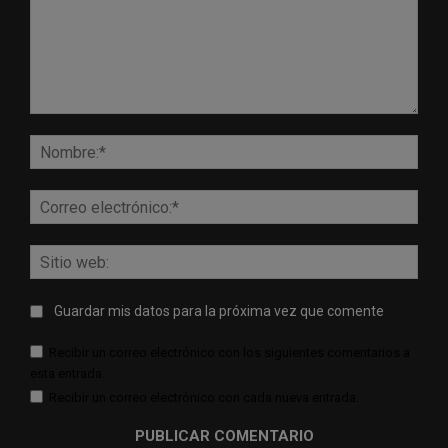
Comentario:
Nomb
Corr
elect
Sitio
web:
Guardar mis datos para la próxima vez que comente
Recibir un correo electrónico con los siguientes comentarios a
esta entrada.
Recibir un correo electrónico con cada nueva entrada.