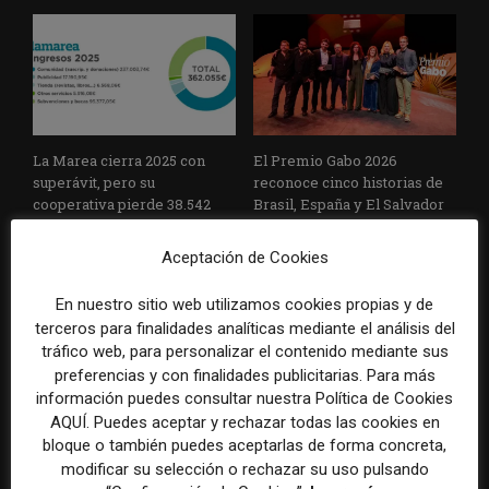
La Marea cierra 2025 con
El Premio Gabo 2026
superávit, pero su
reconoce cinco historias de
cooperativa pierde 38.542
Brasil, España y El Salvador
euros
sobre el poder, la memoria y
la violencia
Aceptación de Cookies
En nuestro sitio web utilizamos cookies propias y de
terceros para finalidades analíticas mediante el análisis del
tráfico web, para personalizar el contenido mediante sus
preferencias y con finalidades publicitarias. Para más
información puedes consultar nuestra Política de Cookies
AQUÍ. Puedes aceptar y rechazar todas las cookies en
bloque o también puedes aceptarlas de forma concreta,
Radio Televisión Madrid
ADEPA crea un premio
modificar su selección o rechazar su uso pulsando
establece un sistema de
especial para la mejor