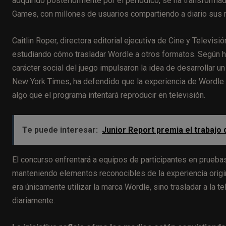
adquirido posteriormente por el periódico, se ha transform
Games, con millones de usuarios compartiendo a diario sus r
Caitlin Roper, directora editorial ejecutiva de Cine y Televi
estudiando cómo trasladar Wordle a otros formatos. Según ha
carácter social del juego impulsaron la idea de desarrollar 
New York Times, ha defendido que la experiencia de Wordle 
algo que el programa intentará reproducir en televisión.
Te puede interesar:
Junior Report premia el trabajo 
El concurso enfrentará a equipos de participantes en pruebas
manteniendo elementos reconocibles de la experiencia origi
era únicamente utilizar la marca Wordle, sino trasladar a la t
diariamente.