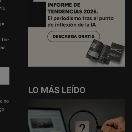
s
ía.
mpo
n The
ias,
LO MÁS LEÍDO
vo no
ego