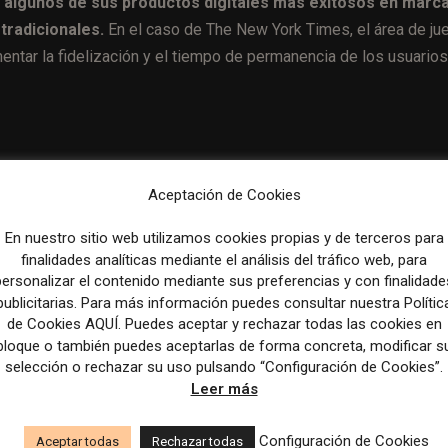
do algunos de sus productos digitales más exitosos en marc
tradicionales.
En el caso de The New York Times, el área de ju
entar la fidelización y el tiempo de permanencia de los usuarios
Artículo sig
Aceptación de Cookies
Google and Amnesty International teamed up to make it h
for spyware vendors to hide | Cyber
En nuestro sitio web utilizamos cookies propias y de terceros para
finalidades analíticas mediante el análisis del tráfico web, para
personalizar el contenido mediante sus preferencias y con finalidade
publicitarias. Para más información puedes consultar nuestra Polític
de Cookies AQUÍ. Puedes aceptar y rechazar todas las cookies en
bloque o también puedes aceptarlas de forma concreta, modificar s
selección o rechazar su uso pulsando “Configuración de Cookies”.
Leer más
Configuración de Cookies
Aceptar todas
Rechazar todas