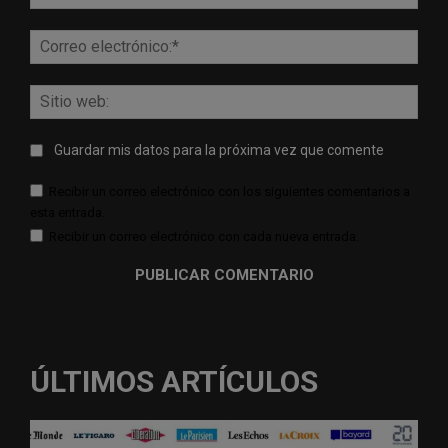
Corr
elect
Sitio
web:
Guardar mis datos para la próxima vez que comente
Recibir un correo electrónico con los siguientes comentarios a
esta entrada.
Recibir un correo electrónico con cada nueva entrada.
ÚLTIMOS ARTÍCULOS