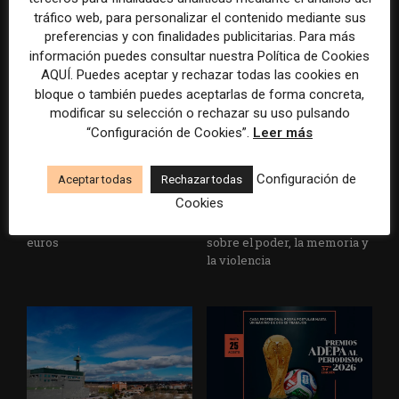
un informe con pautas para
multimillonarios sobre los
tráfico web, para personalizar el contenido mediante sus
informar sobre el suicidio
medios y las plataformas
preferencias y con finalidades publicitarias. Para más
información puedes consultar nuestra Política de Cookies
AQUÍ. Puedes aceptar y rechazar todas las cookies en
bloque o también puedes aceptarlas de forma concreta,
modificar su selección o rechazar su uso pulsando
“Configuración de Cookies”.
Leer más
Configuración de
Aceptar todas
Rechazar todas
La Marea cierra 2025 con
El Premio Gabo 2026
Cookies
superávit, pero su
reconoce cinco historias de
cooperativa pierde 38.542
Brasil, España y El Salvador
euros
sobre el poder, la memoria y
la violencia