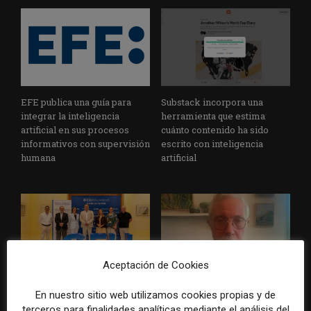
EFE publica una guía para
Substack incorpora una
integrar la inteligencia
herramienta que estima
artificial en sus procesos
cuánto contenido ha sido
informativos con supervisión
escrito con inteligencia
humana
artificial
Aceptación de Cookies
La Universidad CEU
Paul Krugman alerta del
En nuestro sitio web utilizamos cookies propias y de
Cardenal Herrera presenta
avance de los
terceros para finalidades analíticas mediante el análisis del