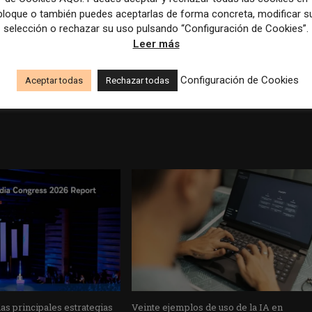
bloque o también puedes aceptarlas de forma concreta, modificar s
selección o rechazar su uso pulsando “Configuración de Cookies”.
Leer más
Artículo sig
Configuración de Cookies
Aceptar todas
Rechazar todas
Making sense of the controversy at The New Yorker – Po
s principales estrategias
Veinte ejemplos de uso de la IA en