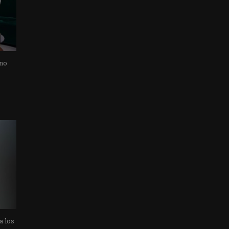
 no
a los