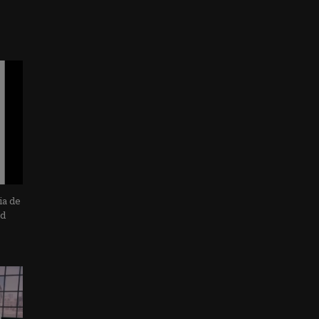
ia de
ad