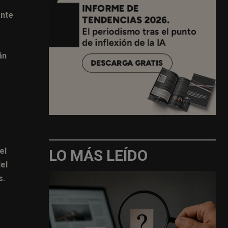
ante
án
el
LO MÁS LEÍDO
el
s.