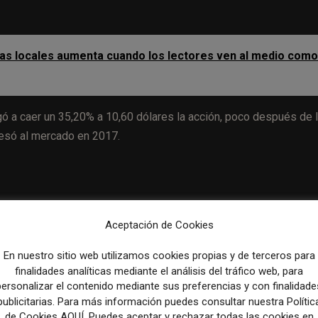
cias locales aumenta cuando los lectores ven al medio como
ó a caer un 35,20% a 10,60 dólares la acción, poco después de 
gresó al mercado en 2017.
plazamiento a largo plazo de la publicidad desde los medios
Aceptación de Cookies
s tipos de interés y la inflación, según los expertos,
van a provo
también en España, en donde ya se pronostica una
En nuestro sitio web utilizamos cookies propias y de terceros para
finalidades analíticas mediante el análisis del tráfico web, para
personalizar el contenido mediante sus preferencias y con finalidade
publicitarias. Para más información puedes consultar nuestra Polític
a para 2022 en el sector publicitario, del 9,7%, y lo ha situado 
de Cookies AQUÍ. Puedes aceptar y rechazar todas las cookies en