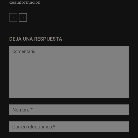
desinformación
DEJA UNA RESPUESTA
Comentario:
Nomb
Corr
elect