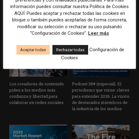
ingresos sostiene a los
cartografiar narrativas de
información puedes consultar nuestra Política de Cookies
medios pese a estar aún en
desinformación climática
AQUÍ. Puedes aceptar y rechazar todas las cookies en
contracción, según el
informe World Press Trends
bloque o también puedes aceptarlas de forma concreta,
de WAN-IFRA
modificar su selección o rechazar su uso pulsando
“Configuración de Cookies”.
Leer más
Configuración de
Aceptar todas
Rechazar todas
Cookies
Los creadores de contenido
Podcast 38# (especial). El
piden a los medios más
periodismo que viene: claves
confianza y libertad para
para entender 2026. La visión
colaborar en redes sociales
de destacados miembros de
la industria de los medios