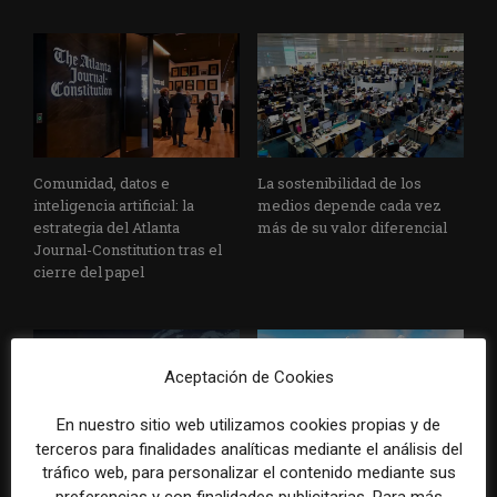
Comunidad, datos e
La sostenibilidad de los
inteligencia artificial: la
medios depende cada vez
estrategia del Atlanta
más de su valor diferencial
Journal-Constitution tras el
cierre del papel
Aceptación de Cookies
En nuestro sitio web utilizamos cookies propias y de
terceros para finalidades analíticas mediante el análisis del
tráfico web, para personalizar el contenido mediante sus
La diversificación de
Herramientas de IA para
preferencias y con finalidades publicitarias. Para más