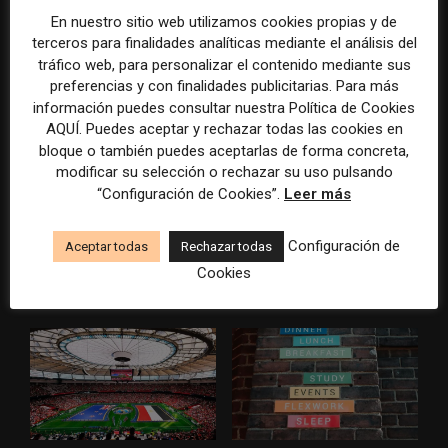
tradicionales
En nuestro sitio web utilizamos cookies propias y de
terceros para finalidades analíticas mediante el análisis del
tráfico web, para personalizar el contenido mediante sus
preferencias y con finalidades publicitarias. Para más
información puedes consultar nuestra Política de Cookies
AQUÍ. Puedes aceptar y rechazar todas las cookies en
bloque o también puedes aceptarlas de forma concreta,
modificar su selección o rechazar su uso pulsando
“Configuración de Cookies”.
Leer más
Los medios tienen audiencia,
El buzón como nueva
pero no siempre comunidad:
portada: la estrategia de los
cómo activar a los lectores
medios para conquistar
Configuración de
Aceptar todas
Rechazar todas
que siguen las noticias en
ciudad a ciudad
Cookies
silencio