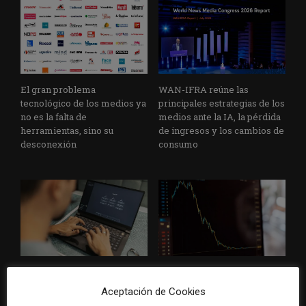
El gran problema
WAN-IFRA reúne las
tecnológico de los medios ya
principales estrategias de los
no es la falta de
medios ante la IA, la pérdida
herramientas, sino su
de ingresos y los cambios de
desconexión
consumo
Veinte ejemplos de uso de la
La bolsa ha borrado hasta el
IA en redacciones, productos
98% del valor de algunos
Aceptación de Cookies
y negocios periodísticos
grandes grupos de prensa