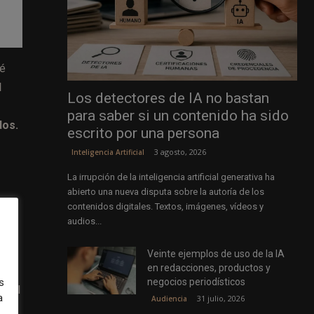
dé
l
Los detectores de IA no bastan
para saber si un contenido ha sido
dos.
escrito por una persona
3 agosto, 2026
Inteligencia Artificial
La irrupción de la inteligencia artificial generativa ha
abierto una nueva disputa sobre la autoría de los
contenidos digitales. Textos, imágenes, vídeos y
a
audios...
a
Veinte ejemplos de uso de la IA
en redacciones, productos y
negocios periodísticos
s
n del
a
31 julio, 2026
Audiencia
os