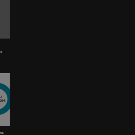
con
 su