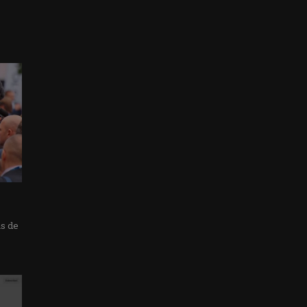
as de