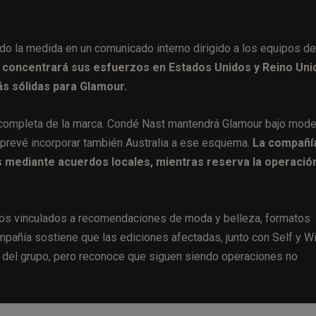
o la medida en un comunicado interno dirigido a los equipos de
 concentrará sus esfuerzos en Estados Unidos y Reino Uni
s sólidas para Glamour.
l completa de la marca. Condé Nast mantendrá Glamour bajo mode
, y prevé incorporar también Australia a ese esquema.
La compañí
s mediante acuerdos locales, mientras reserva la operació
idos vinculados a recomendaciones de moda y belleza, formatos
mpañía sostiene que las ediciones afectadas, junto con Self y W
s del grupo, pero reconoce que siguen siendo operaciones no