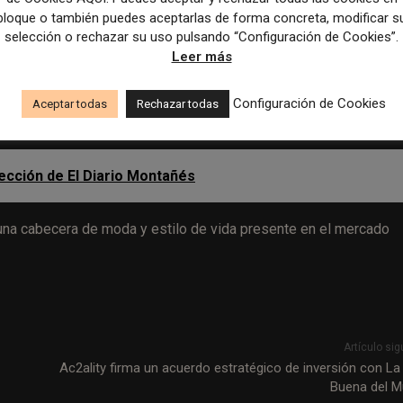
ido, Japón, Oriente Medio o México.
bloque o también puedes aceptarlas de forma concreta, modificar s
selección o rechazar su uso pulsando “Configuración de Cookies”.
Leer más
e Condé Nast.
La compañía reorganizará parte de sus equipo
acelerar el desarrollo de productos y herramientas internas.
Configuración de Cookies
Aceptar todas
Rechazar todas
os para ese trabajo.
ección de El Diario Montañés
 una cabecera de moda y estilo de vida presente en el mercado
Artículo sig
Ac2ality firma un acuerdo estratégico de inversión con La
Buena del 