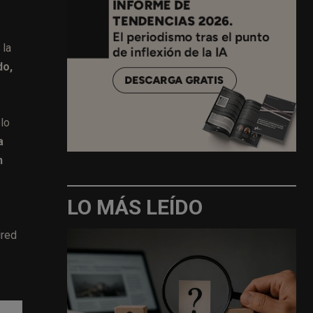
 la
do,
lo
a
n
LO MÁS LEÍDO
ired