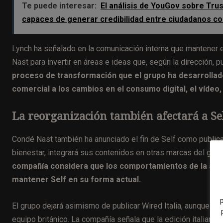
Te puede interesar:
El análisis de YouGov sobre Tru
capaces de generar credibilidad entre ciudadanos con
Lynch ha señalado en la comunicación interna que mantener 
Nast para invertir en áreas e ideas que, según la dirección, 
proceso de transformación que el grupo ha desarrollado 
comercial a los cambios en el consumo digital, el vídeo
La reorganización también afectará a Sel
Condé Nast también ha anunciado el fin de Self como publicac
bienestar, integrará sus contenidos en otras marcas del grupo
compañía considera que los comportamientos de la audi
mantener Self en su forma actual.
El grupo dejará asimismo de publicar Wired Italia, aunque ma
equipo británico. La compañía señala que la edición italiana