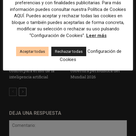
la violencia
preferencias y con finalidades publicitarias. Para más
información puedes consultar nuestra Política de Cookies
AQUÍ. Puedes aceptar y rechazar todas las cookies en
bloque o también puedes aceptarlas de forma concreta,
modificar su selección o rechazar su uso pulsando
“Configuración de Cookies”.
Leer más
Configuración de
Aceptar todas
Rechazar todas
Radio Televisión Madrid
ADEPA crea un premio
Cookies
establece un sistema de
especial para la mejor
control para el uso de la
cobertura periodística del
inteligencia artificial
Mundial 2026
DEJA UNA RESPUESTA