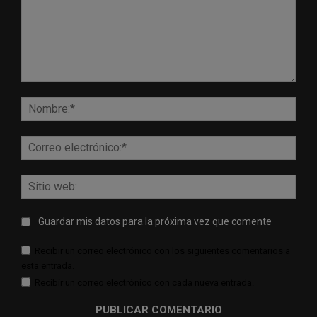
Comentario:
Nomb
Corr
elect
Sitio
web:
Guardar mis datos para la próxima vez que comente
Recibir un correo electrónico con los siguientes comentarios a
esta entrada.
Recibir un correo electrónico con cada nueva entrada.