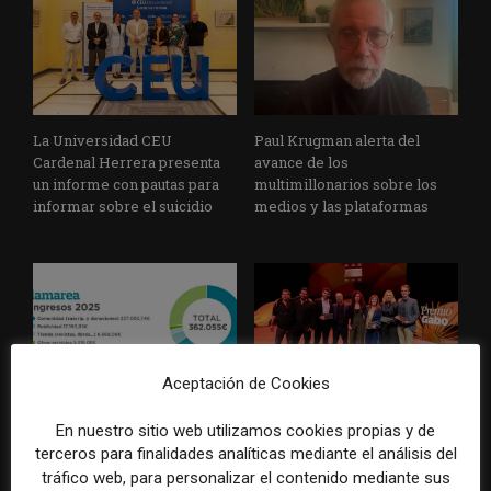
La Universidad CEU
Paul Krugman alerta del
Cardenal Herrera presenta
avance de los
un informe con pautas para
multimillonarios sobre los
informar sobre el suicidio
medios y las plataformas
Aceptación de Cookies
La Marea cierra 2025 con
El Premio Gabo 2026
En nuestro sitio web utilizamos cookies propias y de
superávit, pero su
reconoce cinco historias de
terceros para finalidades analíticas mediante el análisis del
cooperativa pierde 38.542
Brasil, España y El Salvador
euros
sobre el poder, la memoria y
tráfico web, para personalizar el contenido mediante sus