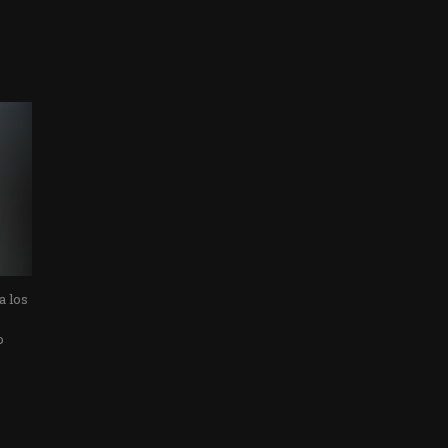
a los
o