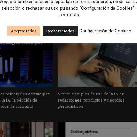
bloque o también puedes aceptarlas de forma concreta, modificar s
selección o rechazar su uso pulsando “Configuración de Cookies”.
Leer más
Configuración de Cookies
Aceptar todas
Rechazar todas
s principales estrategias
Veinte ejemplos de uso de la IA en
la IA, la pérdida de
redacciones, productos y negocios
mbios de consumo
periodísticos