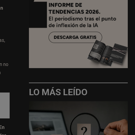
ón
as,
n no
n
LO MÁS LEÍDO
En