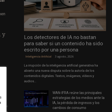
dar
ben
 y
Los detectores de IA no bastan
para saber si un contenido ha sido
escrito por una persona
3 agosto, 2026
Inteligencia Artificial
La irrupción de la inteligencia artificial generativa ha
abierto una nueva disputa sobre la autoría de los
contenidos digitales. Textos, imágenes, vídeos y
audios...
WAN-IFRA reúne las principales
s
estrategias de los medios ante la
a
IA, la pérdida de ingresos y los
uiente
cambios de consumo
embre