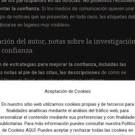
a de los participantes en las noticias. No podemos recomen
tar la confianza.
Si los medios de comunicación quieren usar
ipo de noticias que se presentan, en todo caso, las etiquetas de
 ubicarse en lugares muy visibles».
ión del autor, notas sobre la investigación
a confianza
de estrategias para mejorar la confianza, incluidas las
s notas al pie de las citas, las descripciones
de cómo se
 el Proyecto Trust, sí pueden aumentar la confianza.
Aceptación de Cookies
En nuestro sitio web utilizamos cookies propias y de terceros para
finalidades analíticas mediante el análisis del tráfico web, para
personalizar el contenido mediante sus preferencias y con finalidade
publicitarias. Para más información puedes consultar nuestra Polític
Artículo sig
de Cookies AQUÍ. Puedes aceptar y rechazar todas las cookies en
Las noticias más leídas en el mes de septi