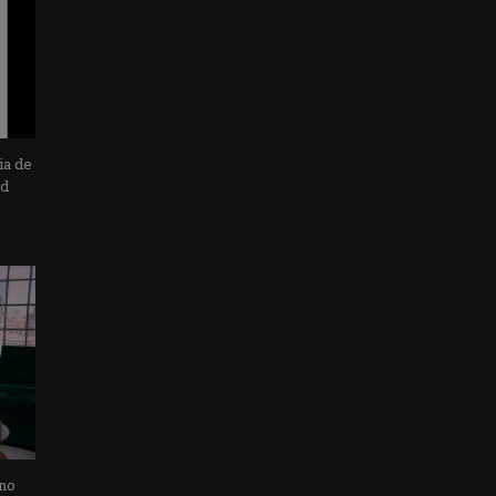
ia de
ad
 no