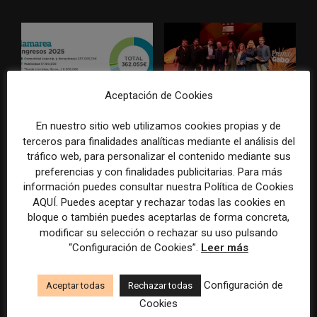
Aceptación de Cookies
La Marea cierra 2025 con
El Premio Gabo 2026
En nuestro sitio web utilizamos cookies propias y de
superávit, pero su
reconoce cinco historias de
terceros para finalidades analíticas mediante el análisis del
cooperativa pierde 38.542
Brasil, España y El Salvador
tráfico web, para personalizar el contenido mediante sus
euros
sobre el poder, la memoria y
preferencias y con finalidades publicitarias. Para más
la violencia
información puedes consultar nuestra Política de Cookies
AQUÍ. Puedes aceptar y rechazar todas las cookies en
bloque o también puedes aceptarlas de forma concreta,
modificar su selección o rechazar su uso pulsando
“Configuración de Cookies”.
Leer más
Configuración de
Aceptar todas
Rechazar todas
Cookies
Radio Televisión Madrid
ADEPA crea un premio