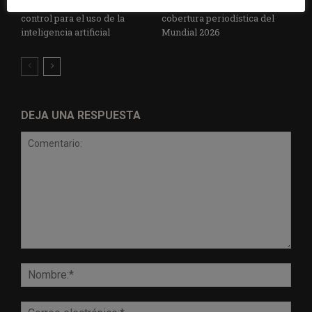
establece un sistema de
especial para la mejor
control para el uso de la
cobertura periodística del
inteligencia artificial
Mundial 2026
DEJA UNA RESPUESTA
Comentario:
Nomb
Corr