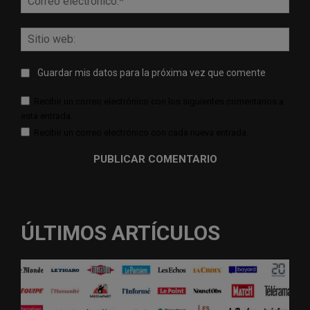
elect
Sitio
web:
Guardar mis datos para la próxima vez que comente
Recibir un correo electrónico con los siguientes comentarios a
esta entrada.
Recibir un correo electrónico con cada nueva entrada.
ÚLTIMOS ARTÍCULOS