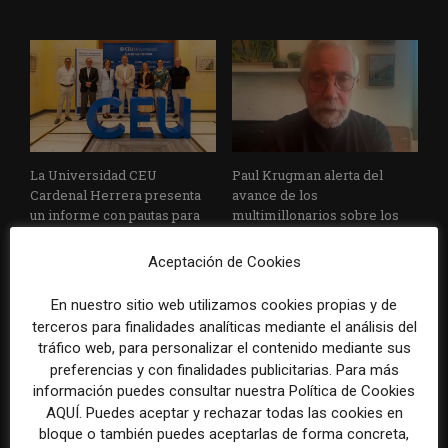
La Universidad CEU
Paul Krugman alerta del
Cardenal Herrera presenta
avance de los
un informe con pautas para
multimillonarios sobre los
informar sobre el suicidio
medios y las plataformas
Aceptación de Cookies
En nuestro sitio web utilizamos cookies propias y de
terceros para finalidades analíticas mediante el análisis del
tráfico web, para personalizar el contenido mediante sus
preferencias y con finalidades publicitarias. Para más
información puedes consultar nuestra Política de Cookies
AQUÍ. Puedes aceptar y rechazar todas las cookies en
La Marea cierra 2025 con
El Premio Gabo 2026
bloque o también puedes aceptarlas de forma concreta,
superávit, pero su
reconoce cinco historias de