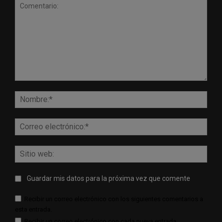
Comentario:
Nomb
Corr
elect
Sitio
web:
Guardar mis datos para la próxima vez que comente
Recibir un correo electrónico con los siguientes comentarios a
esta entrada.
Recibir un correo electrónico con cada nueva entrada.