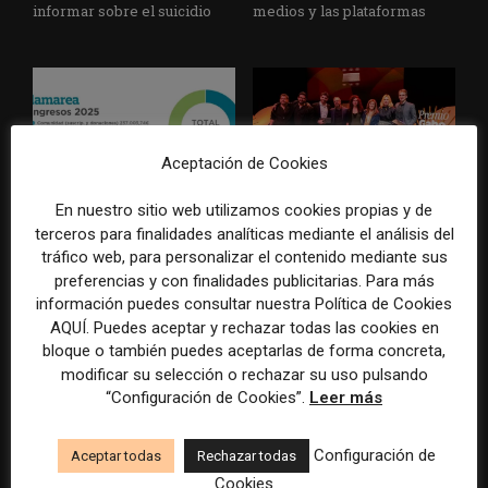
informar sobre el suicidio
medios y las plataformas
Aceptación de Cookies
En nuestro sitio web utilizamos cookies propias y de
La Marea cierra 2025 con
El Premio Gabo 2026
terceros para finalidades analíticas mediante el análisis del
superávit, pero su
reconoce cinco historias de
tráfico web, para personalizar el contenido mediante sus
cooperativa pierde 38.542
Brasil, España y El Salvador
euros
sobre el poder, la memoria y
preferencias y con finalidades publicitarias. Para más
la violencia
información puedes consultar nuestra Política de Cookies
AQUÍ. Puedes aceptar y rechazar todas las cookies en
bloque o también puedes aceptarlas de forma concreta,
modificar su selección o rechazar su uso pulsando
“Configuración de Cookies”.
Leer más
Configuración de
Aceptar todas
Rechazar todas
Cookies