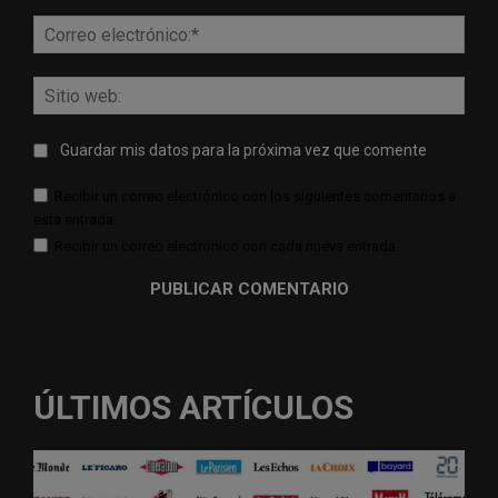
Corr
elect
Sitio
web:
Guardar mis datos para la próxima vez que comente
Recibir un correo electrónico con los siguientes comentarios a
esta entrada.
Recibir un correo electrónico con cada nueva entrada.
ÚLTIMOS ARTÍCULOS