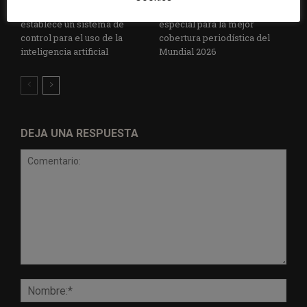
Radio Televisión Madrid
ADEPA crea un premio
establece un sistema de
especial para la mejor
control para el uso de la
cobertura periodística del
inteligencia artificial
Mundial 2026
DEJA UNA RESPUESTA
Comentario:
Nomb