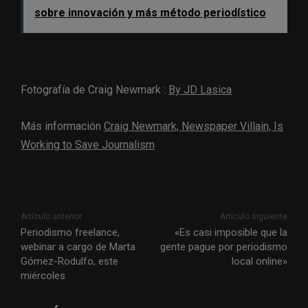
sobre innovación y más método periodístico
Fotografía de Craig Newmark :
By JD Lasica
Más información
Craig Newmark, Newspaper Villain, Is
Working to Save Journalism
Artículo anterior
Artículo siguiente
Periodismo freelance,
«Es casi imposible que la
webinar a cargo de Marta
gente pague por periodismo
Gómez-Rodulfo, este
local online»
miércoles