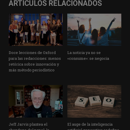
ARTÍCULOS RELACIONADOS
Doce lecciones de Oxford
La noticia ya no se
para las redacciones: menos
«consume»: se negocia
retórica sobre innovación y
más método periodístico
Jeff Jarvis plantea el
El auge de la inteligencia
abandono del papel, la
artificial generativa redefine