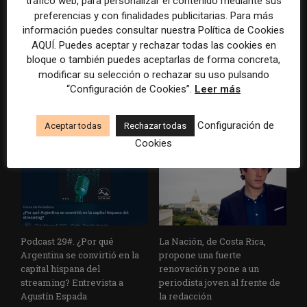
tráfico web, para personalizar el contenido mediante sus
preferencias y con finalidades publicitarias. Para más
información puedes consultar nuestra Política de Cookies
AQUÍ. Puedes aceptar y rechazar todas las cookies en
bloque o también puedes aceptarlas de forma concreta,
Los medios frente a la
Cuando las máquinas leen las
modificar su selección o rechazar su uso pulsando
inteligencia artificial: cómo
noticias sin pagar: el desafío
“Configuración de Cookies”.
Leer más
reinventarse ante el fin del
de la IA a los medios
tráfico por clics
Configuración de
Aceptar todas
Rechazar todas
Cookies
Podcast 29#. ¿Por qué
La Nación, de Costa Rica,
Argentina se convirtió en la
propone una fuerte
capital hispana del
renovación y pone a un
streaming? Entrevista a
periodista joven al frente de
Agustín Espada
la redacción