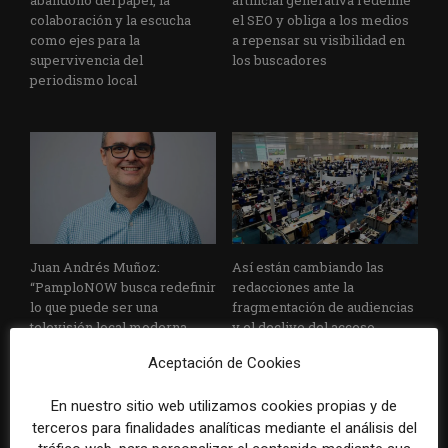
colaboración y la escucha
el SEO y obliga a los medios
como ejes para la
a repensar su visibilidad en
supervivencia del
los buscadores
periodismo local
Juan Andrés Muñoz:
Así están cambiando las
“PamploNOW busca redefinir
redacciones ante la
lo que puede ser una
fragmentación de audiencias
televisión local moderna
y el declive del acceso
creada por la propia
directo a las noticias
Aceptación de Cookies
ciudadanía”
En nuestro sitio web utilizamos cookies propias y de
terceros para finalidades analíticas mediante el análisis del