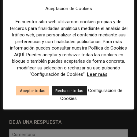
euros
sobre el poder, la memoria y
Aceptación de Cookies
la violencia
En nuestro sitio web utilizamos cookies propias y de
terceros para finalidades analíticas mediante el análisis del
tráfico web, para personalizar el contenido mediante sus
preferencias y con finalidades publicitarias. Para más
información puedes consultar nuestra Política de Cookies
AQUÍ. Puedes aceptar y rechazar todas las cookies en
bloque o también puedes aceptarlas de forma concreta,
Radio Televisión Madrid
ADEPA crea un premio
modificar su selección o rechazar su uso pulsando
establece un sistema de
especial para la mejor
“Configuración de Cookies”.
Leer más
control para el uso de la
cobertura periodística del
inteligencia artificial
Mundial 2026
Configuración de
Aceptar todas
Rechazar todas
Cookies
DEJA UNA RESPUESTA