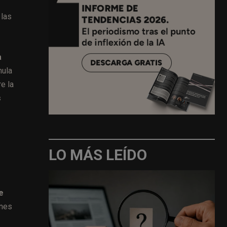
 las
a
mula
e la
s
LO MÁS LEÍDO
e
ones