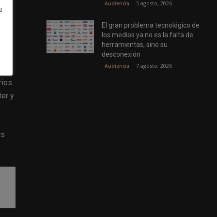
5 agosto, 2026
(8%
Audiencia
u
es
El gran problema tecnológico de
s
los medios ya no es la falta de
herramientas, sino su
desconexión
7 agosto, 2026
Audiencia
r
rios
ter y
os