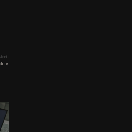
uiente
ídeos