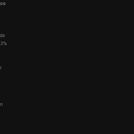
oco
 de
 23%
s
ón