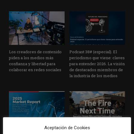
Los creadores de contenido
Podcast 38# (especial). El
piden a los medios más
periodismo que viene: claves
confianza y libertad para
para entender 2026. La visión
colaborar en redes sociales
de destacados miembros de
la industria de los medios
Aceptación de Cookies
Los medios informativos y
Cómo las herramientas de