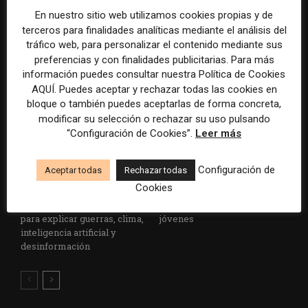
las revistas concentran a las
verificación y transparencia
En nuestro sitio web utilizamos cookies propias y de
audiencias más influyentes y
mejoran la cobertura en
terceros para finalidades analíticas mediante el análisis del
con mayor capacidad de
situaciones críticas
tráfico web, para personalizar el contenido mediante sus
gasto
preferencias y con finalidades publicitarias. Para más
información puedes consultar nuestra Política de Cookies
AQUÍ. Puedes aceptar y rechazar todas las cookies en
bloque o también puedes aceptarlas de forma concreta,
modificar su selección o rechazar su uso pulsando
“Configuración de Cookies”.
Leer más
Configuración de
Aceptar todas
Rechazar todas
Los mejores trabajos de
Las televisiones locales se
Cookies
periodismo de datos de 2025
juegan su supervivencia si no
confirman su papel clave
priorizan el vídeo digital para
para explicar guerras, clima,
jóvenes
inteligencia artificial y
desinformación