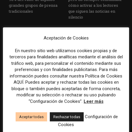
grandes grupos de prensa
cómo activar a los lectores
tradicionales
que siguen las noticias en
silencio
Aceptación de Cookies
En nuestro sitio web utilizamos cookies propias y de
terceros para finalidades analíticas mediante el análisis del
tráfico web, para personalizar el contenido mediante sus
preferencias y con finalidades publicitarias. Para más
El buzón como nueva
Cómo adelantarse a los
información puedes consultar nuestra Política de Cookies
portada: la estrategia de los
resúmenes con IA de Google
AQUÍ. Puedes aceptar y rechazar todas las cookies en
medios para conquistar
en las noticias de última hora:
bloque o también puedes aceptarlas de forma concreta,
ciudad a ciudad
el ejemplo de USA Today
modificar su selección o rechazar su uso pulsando
durante el Mundial de...
“Configuración de Cookies”.
Leer más
Configuración de
Aceptar todas
Rechazar todas
Cookies