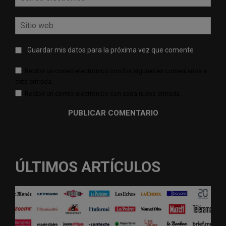
elect
Sitio
web:
Guardar mis datos para la próxima vez que comente
Recibir un correo electrónico con los siguientes comentarios a
esta entrada.
Recibir un correo electrónico con cada nueva entrada.
ÚLTIMOS ARTÍCULOS