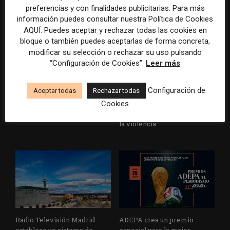
preferencias y con finalidades publicitarias. Para más
información puedes consultar nuestra Política de Cookies
AQUÍ. Puedes aceptar y rechazar todas las cookies en
bloque o también puedes aceptarlas de forma concreta,
modificar su selección o rechazar su uso pulsando
“Configuración de Cookies”.
Leer más
La Marea cierra 2025 con
El Premio Gabo 2026
Configuración de
Aceptar todas
Rechazar todas
superávit, pero su
reconoce cinco historias de
cooperativa pierde 38.542
Brasil, España y El Salvador
Cookies
euros
sobre el poder, la memoria y
la violencia
Radio Televisión Madrid
ADEPA crea un premio
establece un sistema de
especial para la mejor