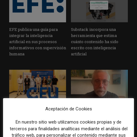
EFE publica una guía para
Substack incorpora una
integrar la inteligencia
herramienta que estima
artificial en sus procesos
cuánto contenido ha sido
informativos con supervisión
escrito con inteligencia
humana
artificial
Aceptación de Cookies
La Universidad CEU
Paul Krugman alerta del
Cardenal Herrera presenta
avance de los
En nuestro sitio web utilizamos cookies propias y de
un informe con pautas para
multimillonarios sobre los
terceros para finalidades analíticas mediante el análisis del
informar sobre el suicidio
medios y las plataformas
tráfico web, para personalizar el contenido mediante sus