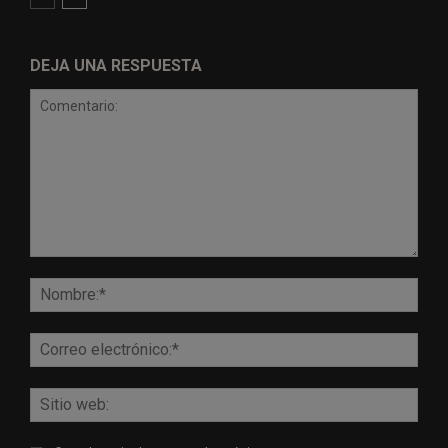
DEJA UNA RESPUESTA
Comentario:
Nomb
Corr
elect
Sitio
web: