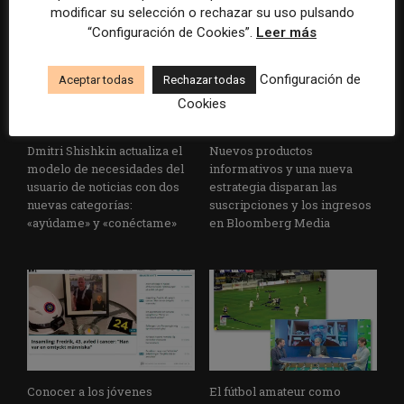
modificar su selección o rechazar su uso pulsando
“Configuración de Cookies”.
Leer más
Configuración de
Aceptar todas
Rechazar todas
Cookies
Dmitri Shishkin actualiza el
Nuevos productos
modelo de necesidades del
informativos y una nueva
usuario de noticias con dos
estrategia disparan las
nuevas categorías:
suscripciones y los ingresos
«ayúdame» y «conéctame»
en Bloomberg Media
Conocer a los jóvenes
El fútbol amateur como