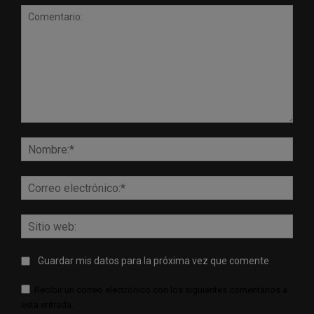
Comentario:
Nomb
Corr
elect
Sitio
web:
Guardar mis datos para la próxima vez que comente
Recibir un correo electrónico con los siguientes comentarios a
esta entrada.