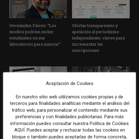
Hernández Falcón: “Los
Ofertas transparentes y
medios podrían incluir
apelación al periodismo
estudiantes en sus
independiente: claves para
laboratorios para innovar”
incrementar las
suscripciones
Aceptación de Cookies
En nuestro sitio web utilizamos cookies propias y de
terceros para finalidades analíticas mediante el análisis del
Claves para adaptar la
Una encuesta desvela las
tráfico web, para personalizar el contenido mediante sus
estrategia de suscripciones a
principales causas que
preferencias y con finalidades publicitarias. Para más
una coyuntura de
demoran la transformación
información puedes consultar nuestra Política de Cookies
inestabilidad económica
digital en medios de
AQUÍ. Puedes aceptar y rechazar todas las cookies en
Iberoamérica
bloque o también puedes aceptarlas de forma concreta,