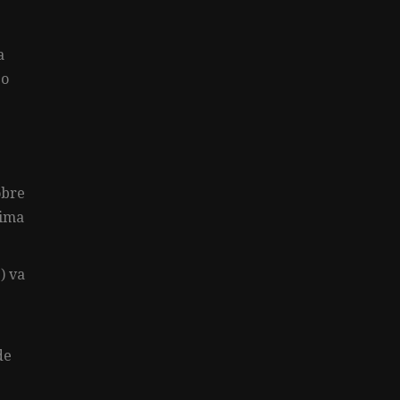
a
 o
obre
tima
) va
de