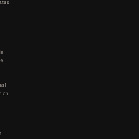
stas
la
de
así
o en
n