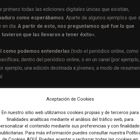
 primero todas las ediciones digitales únicas que existían,
n maduro como esperábamos
. Aparte de algunos ejemplos que 
 en día.
A partir de esto, nos preguntamos qué fue lo que
 tuvieron que las llevaron a tener éxito».
 tal como podemos entenderlas
(todo el periódico online, como
ecíficas, dentro del periódico online, o en un canal (por ejemplo,
r ejemplo, una edición destinada a jóvenes, a modo de resumen
l.
y para aumentar ingresos y suscripciones
Aceptación de Cookies
as ediciones digitales
«están siendo utilizadas principalmente
En nuestro sitio web utilizamos cookies propias y de terceros para
ctores que tienen poco tiempo
y como oportunidades adicional
finalidades analíticas mediante el análisis del tráfico web, para
personalizar el contenido mediante sus preferencias y con finalidade
publicitarias. Para más información puedes consultar nuestra Polític
de Cookies AQUÍ. Puedes aceptar y rechazar todas las cookies en