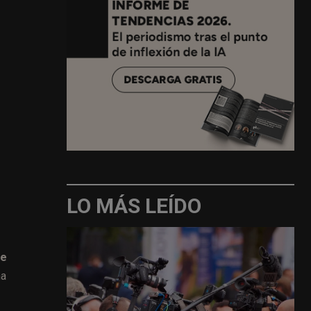
LO MÁS LEÍDO
de
na