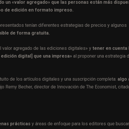
do un «valor agregado» que las personas están más dispue
po de edición en formato impreso.
 presentados tenían diferentes estrategias de precios y algunos
ible de forma gratuita.
l valor agregado de las ediciones digitales» y
tener en cuenta 
edición digital] que una impresa»
al proponer una estrategia 
ito de los artículos digitales y una suscripción completa:
algo 
dijo Remy Becher, director de Innovación de The Economist, citad
uenas prácticas
y áreas de enfoque para los editores que busca