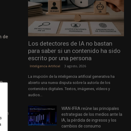
n de
Los detectores de IA no bastan
para saber si un contenido ha sido
escrito por una persona
3 agosto, 2026
Inteligencia Artificial
La irrupción de la inteligencia artificial generativa ha
en
abierto una nueva disputa sobre la autoría de los
contenidos digitales. Textos, imágenes, vídeos y
audios...
WAN-IFRA reúne las principales
pción
estrategias de los medios ante la
s
IA, la pérdida de ingresos y los
a
cambios de consumo