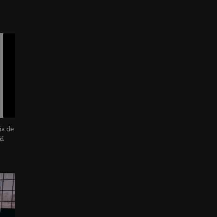
ia de
ad