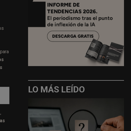
os
 para
os
is
LO MÁS LEÍDO
,
las