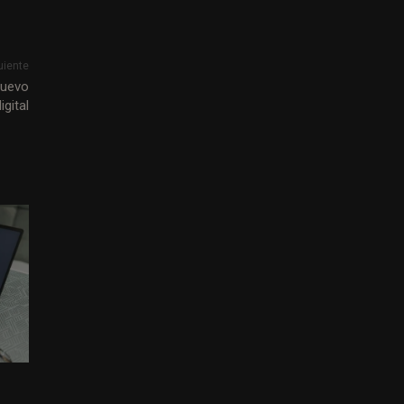
uiente
nuevo
gital