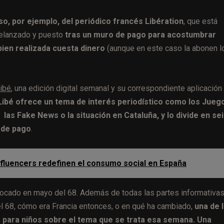
so, por ejemplo, del periódico francés Libération
, que está
 relanzado y puesto
tras un muro de pago para acostumbrar
bien realizada cuesta dinero
(aunque en este caso la abonen l
Libé
, una edición digital semanal y su correspondiente aplicación
 Libé ofrece un tema de interés periodístico como los Jueg
 las Fake News o la situación en Cataluña, y lo divide en se
 de pago
.
e influencers redefinen el consumo social en España
focado en mayo del 68. Además de todas las partes informativas
l 68, cómo era Francia entonces, o en qué ha cambiado,
una de 
s para niños sobre el tema que se trata esa semana.
Una