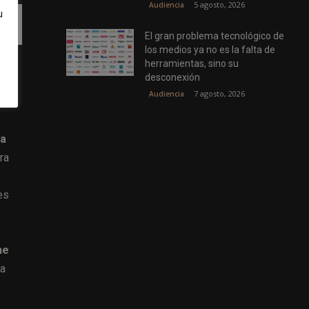
5 agosto, 2026
Audiencia
u
El gran problema tecnológico de
los medios ya no es la falta de
herramientas, sino su
desconexión
para
7 agosto, 2026
Audiencia
na
ra
es
ne
ra