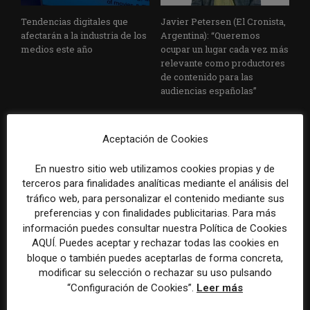
Tendencias digitales que
Javier Petersen (El Cronista,
afectarán a la industria de los
Argentina): “Queremos
medios este año
ocupar un lugar cada vez más
relevante como productores
de contenido para las
audiencias españolas”
Aceptación de Cookies
En nuestro sitio web utilizamos cookies propias y de
terceros para finalidades analíticas mediante el análisis del
tráfico web, para personalizar el contenido mediante sus
preferencias y con finalidades publicitarias. Para más
16 tendencias y predicciones
Cuatro retos en los que los
información puedes consultar nuestra Política de Cookies
sobre periodismo, medios y
medios deben poner foco
AQUÍ. Puedes aceptar y rechazar todas las cookies en
tecnología para 2023, según
este año, aprovechando las
bloque o también puedes aceptarlas de forma concreta,
el Reuters Institute
tecnologías emergentes
modificar su selección o rechazar su uso pulsando
“Configuración de Cookies”.
Leer más