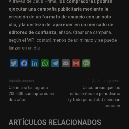
A través de Zeus Prime,
los compradores podrán
ejecutar una campaña publicitaria mediante la
creación de un formato de anuncio con un solo
clic, y la certeza de aparecer en un mercado de
editores de confianza,
añade
.
Crear una campaña,
según el WP, costará menos de un minuto y se puede
lanzar en un día.
T
F
L
W
T
E
G
M
w
a
i
h
e
m
m
e
i
c
n
a
l
a
a
s
Artículo anterior
Artículo siguiente
t
e
k
t
e
i
i
s
Clarín: así ha logrado
Cinco áreas que los
200.000 suscriptores en
estudiantes de periodismo
t
b
e
s
g
l
l
a
dos años
(y todo periodista) deberían
e
o
d
A
r
g
conocer
r
o
I
p
a
e
k
n
p
m
ARTÍCULOS RELACIONADOS