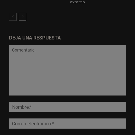
externo
DEJA UNA RESPUESTA
Comentario:
Nomb
Corr
elect