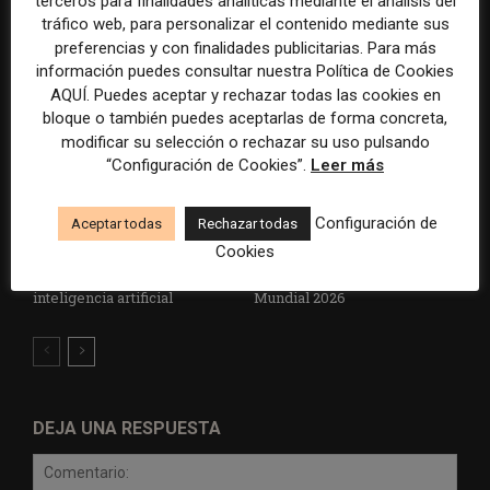
terceros para finalidades analíticas mediante el análisis del
euros
sobre el poder, la memoria y
tráfico web, para personalizar el contenido mediante sus
la violencia
preferencias y con finalidades publicitarias. Para más
información puedes consultar nuestra Política de Cookies
AQUÍ. Puedes aceptar y rechazar todas las cookies en
bloque o también puedes aceptarlas de forma concreta,
modificar su selección o rechazar su uso pulsando
“Configuración de Cookies”.
Leer más
Configuración de
Aceptar todas
Rechazar todas
Radio Televisión Madrid
ADEPA crea un premio
Cookies
establece un sistema de
especial para la mejor
control para el uso de la
cobertura periodística del
inteligencia artificial
Mundial 2026
DEJA UNA RESPUESTA