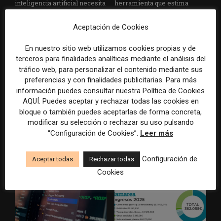
inteligencia artificial necesita
herramienta que estima
al periodismo, pero puede
cuánto contenido ha sido
destruir su modelo
escrito con inteligencia
Aceptación de Cookies
económico»
artificial
En nuestro sitio web utilizamos cookies propias y de
terceros para finalidades analíticas mediante el análisis del
tráfico web, para personalizar el contenido mediante sus
preferencias y con finalidades publicitarias. Para más
información puedes consultar nuestra Política de Cookies
AQUÍ. Puedes aceptar y rechazar todas las cookies en
bloque o también puedes aceptarlas de forma concreta,
modificar su selección o rechazar su uso pulsando
La Universidad CEU
Paul Krugman alerta del
“Configuración de Cookies”.
Leer más
Cardenal Herrera presenta
avance de los
un informe con pautas para
multimillonarios sobre los
informar sobre el suicidio
medios y las plataformas
Configuración de
Aceptar todas
Rechazar todas
Cookies