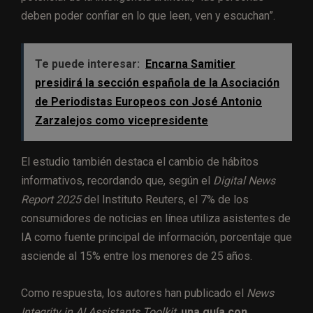
deben poder confiar en lo que leen, ven y escuchan”.
Te puede interesar:
Encarna Samitier
presidirá la sección española de la Asociación
de Periodistas Europeos con José Antonio
Zarzalejos como vicepresidente
El estudio también destaca el cambio de hábitos
informativos, recordando que, según el
Digital News
Report 2025
del Instituto Reuters, el 7% de los
consumidores de noticias en línea utiliza asistentes de
IA como fuente principal de información, porcentaje que
asciende al 15% entre los menores de 25 años.
Como respuesta, los autores han publicado el
News
Integrity in AI Assistants Toolkit
,
una guía con