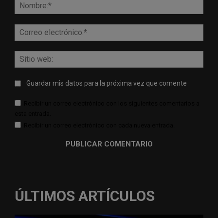
Nomb
Corr
elect
Sitio
web:
Guardar mis datos para la próxima vez que comente
Recibir un correo electrónico con los siguientes comentarios a
esta entrada.
Recibir un correo electrónico con cada nueva entrada.
ÚLTIMOS ARTÍCULOS