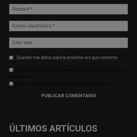
Comentario:
Nomb
Corr
elect
Sitio
web:
Guardar mis datos para la próxima vez que comente
Recibir un correo electrónico con los siguientes comentarios a
esta entrada.
Recibir un correo electrónico con cada nueva entrada.
ÚLTIMOS ARTÍCULOS