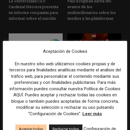
La Universidad CEU
Paul Krugman alerta del
Cardenal Herrera presenta
avance de los
un informe con pautas para
multimillonarios sobre los
informar sobre el suicidio
medios y las plataformas
Aceptación de Cookies
En nuestro sitio web utilizamos cookies propias y de
terceros para finalidades analíticas mediante el análisis del
La Marea cierra 2025 con
El Premio Gabo 2026
tráfico web, para personalizar el contenido mediante sus
superávit, pero su
reconoce cinco historias de
preferencias y con finalidades publicitarias. Para más
cooperativa pierde 38.542
Brasil, España y El Salvador
información puedes consultar nuestra Política de Cookies
euros
sobre el poder, la memoria y
AQUÍ. Puedes aceptar y rechazar todas las cookies en
la violencia
bloque o también puedes aceptarlas de forma concreta,
modificar su selección o rechazar su uso pulsando
“Configuración de Cookies”.
Leer más
Configuración de
Aceptar todas
Rechazar todas