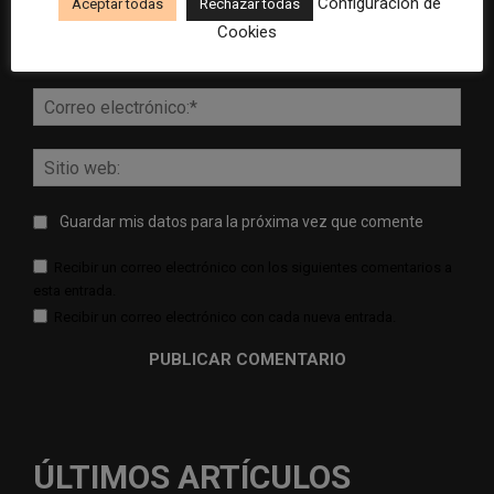
Configuración de
Aceptar todas
Rechazar todas
Comentario:
Cookies
Nomb
Corr
elect
Sitio
web:
Guardar mis datos para la próxima vez que comente
Recibir un correo electrónico con los siguientes comentarios a
esta entrada.
Recibir un correo electrónico con cada nueva entrada.
ÚLTIMOS ARTÍCULOS