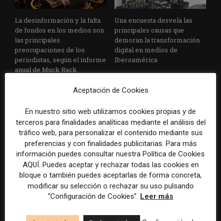
La desinformación y la falta
Una encuesta desvela las
de fondos en los medios son
principales causas que
las principales
demoran la transformación
preocupaciones de los
digital en medios de
periodistas, según el informe
Iberoamérica
anual de Muck Rack
Aceptación de Cookies
En nuestro sitio web utilizamos cookies propias y de
terceros para finalidades analíticas mediante el análisis del
DEJA UNA RESPUESTA
tráfico web, para personalizar el contenido mediante sus
preferencias y con finalidades publicitarias. Para más
información puedes consultar nuestra Política de Cookies
AQUÍ. Puedes aceptar y rechazar todas las cookies en
bloque o también puedes aceptarlas de forma concreta,
modificar su selección o rechazar su uso pulsando
“Configuración de Cookies”.
Leer más