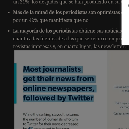
un 21%, los despidos que se han producido en su em
Más de la mitad de los periodistas son optimistas
con 
por un 42% que manifiesta que no.
La mayoría de los periodistas obtiene sus noticias de
cuanto a las fuentes de a las que se recurre en prim
revistas impresas y, en cuarto lugar, las newsletter.