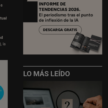
os
tual
ad
, la
LO MÁS LEÍDO