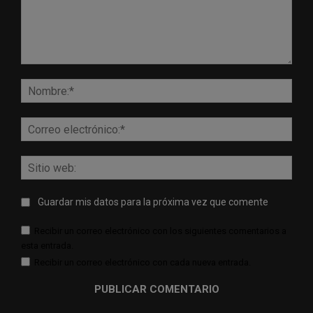
Comentario:
Nomb
Corr
elect
Sitio
web:
Guardar mis datos para la próxima vez que comente
Recibir un correo electrónico con los siguientes comentarios a
esta entrada.
Recibir un correo electrónico con cada nueva entrada.