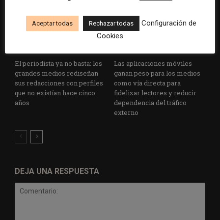
Configuración de
Aceptar todas
Rechazar todas
Cookies
El periodista ya no basta: los
Las aplicaciones móviles
grandes medios rediseñan
ganan peso para los medios
sus redacciones con perfiles
como vía directa para
que no existían hace cinco
fidelizar lectores y reducir
años
dependencia del tráfico
externo
DEJA UNA RESPUESTA