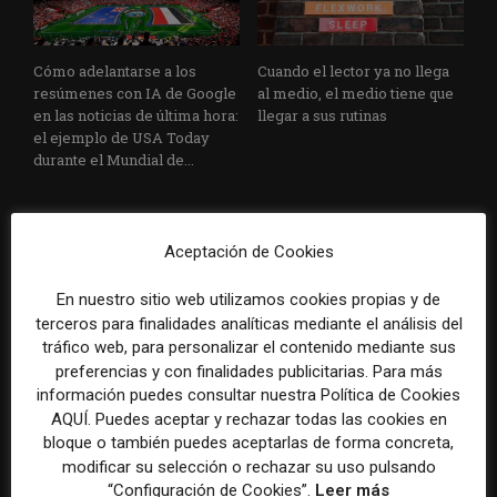
Cómo adelantarse a los
Cuando el lector ya no llega
resúmenes con IA de Google
al medio, el medio tiene que
en las noticias de última hora:
llegar a sus rutinas
el ejemplo de USA Today
durante el Mundial de...
Aceptación de Cookies
En nuestro sitio web utilizamos cookies propias y de
terceros para finalidades analíticas mediante el análisis del
tráfico web, para personalizar el contenido mediante sus
Usar la IA solo para producir
Doce lecciones de Oxford
preferencias y con finalidades publicitarias. Para más
más rápido no transformará
para las redacciones: menos
información puedes consultar nuestra Política de Cookies
el periodismo
retórica sobre innovación y
AQUÍ. Puedes aceptar y rechazar todas las cookies en
más método periodístico
bloque o también puedes aceptarlas de forma concreta,
modificar su selección o rechazar su uso pulsando
“Configuración de Cookies”.
Leer más