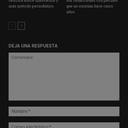
retórica sobre innovación y
sus redacciones con perfiles
más método periodístico
que no existían hace cinco
años
DEJA UNA RESPUESTA
Comentario:
Nomb
Corr