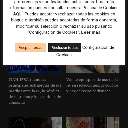
preferencias y con finalidades publicitarias. Para más
Cuando crecer ya no consiste
El gran problema
información puedes consultar nuestra Política de Cookies
solo en sumar suscriptores
tecnológico de los medios ya
AQUÍ. Puedes aceptar y rechazar todas las cookies en
no es la falta de
bloque o también puedes aceptarlas de forma concreta,
herramientas, sino su
modificar su selección o rechazar su uso pulsando
desconexión
“Configuración de Cookies”.
Leer más
Configuración de
Aceptar todas
Rechazar todas
Cookies
WAN-IFRA reúne las
Veinte ejemplos de uso de la
principales estrategias de los
IA en redacciones, productos
medios ante la IA, la pérdida
y negocios periodísticos
de ingresos y los cambios de
consumo