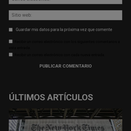
elect
Sitio
web:
Guardar mis datos para la próxima vez que comente
Recibir un correo electrónico con los siguientes comentarios a
esta entrada.
Recibir un correo electrónico con cada nueva entrada.
ÚLTIMOS ARTÍCULOS