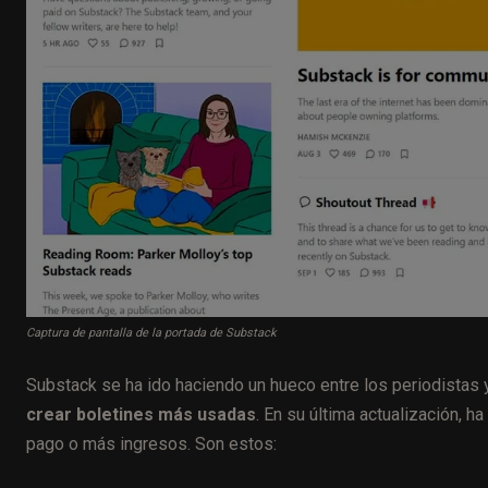
Captura de pantalla de la portada de Substack
Substack se ha ido haciendo un hueco entre los periodistas 
crear boletines más usadas
. En su última actualización, 
pago o más ingresos. Son estos: