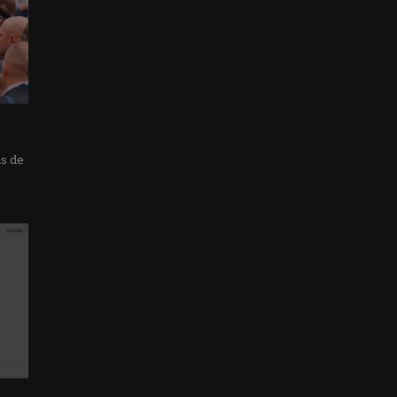
as de