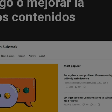
go o mejorar la
os contenidos