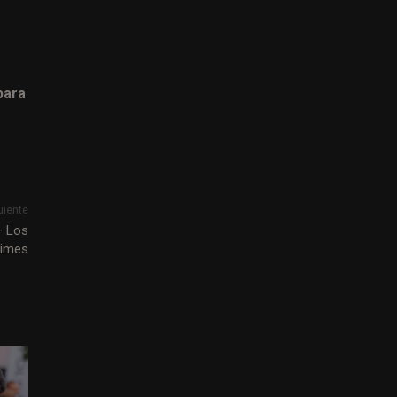
para
uiente
– Los
Times