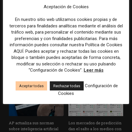
Aceptación de Cookies
En nuestro sitio web utilizamos cookies propias y de
terceros para finalidades analíticas mediante el análisis del
Artículo anterior
Artículo siguiente
tráfico web, para personalizar el contenido mediante sus
Un nuevo libro reivindica a
AI Startup Kaon AI Raises
preferencias y con finalidades publicitarias. Para más
los periodistas como
$60 Million in Funding Round
información puedes consultar nuestra Política de Cookies
protagonistas de la historia
AQUÍ. Puedes aceptar y rechazar todas las cookies en
del periodismo andaluz
bloque o también puedes aceptarlas de forma concreta,
modificar su selección o rechazar su uso pulsando
“Configuración de Cookies”.
Leer más
ARTÍCULOS RELACIONADOS
Configuración de
Aceptar todas
Rechazar todas
Cookies
AP actualiza sus normas
Los mercados de predicción
sobre inteligencia artificial
dan el salto a los medios con