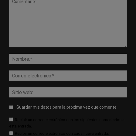
Comentario:
Nomb
Corr
elect
Sitio
web:
Guardar mis datos para la próxima vez que comente
Recibir un correo electrónico con los siguientes comentarios a
esta entrada.
Recibir un correo electrónico con cada nueva entrada.