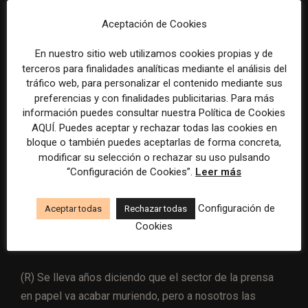
creo que el periódico sea un producto de masas, sino
que va dirigido a un lector concreto, que busca un
Aceptación de Cookies
periodismo más reposado
En nuestro sitio web utilizamos cookies propias y de
terceros para finalidades analíticas mediante el análisis del
Puedes informarte inicialmente con las aplicaciones
tráfico web, para personalizar el contenido mediante sus
móviles, para estar actualizado con la información
preferencias y con finalidades publicitarias. Para más
inmediata, pero el papel te da contexto, te permite
información puedes consultar nuestra Política de Cookies
AQUÍ. Puedes aceptar y rechazar todas las cookies en
asimilar qué ha pasado realmente.
bloque o también puedes aceptarlas de forma concreta,
modificar su selección o rechazar su uso pulsando
(P)
Pero hay un punto de inflexión en el que poner
“Configuración de Cookies”.
Leer más
en marcha las rotativas y toda la maquinaria de
distribución ya no se ve compensado por los
Configuración de
Aceptar todas
Rechazar todas
ingresos. ¿Estamos cerca o lejos de ese punto de
Cookies
no retorno?
(R) Se lleva años diciendo que el sector de la prensa
en papel va acabar muriendo, pero a nosotros las