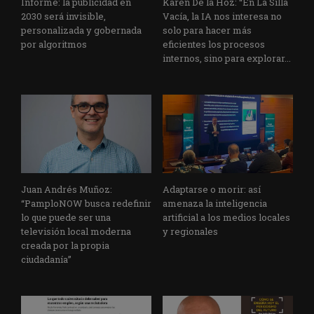
Informe: la publicidad en
Karen De la Hoz: “En La Silla
2030 será invisible,
Vacía, la IA nos interesa no
personalizada y gobernada
solo para hacer más
por algoritmos
eficientes los procesos
internos, sino para explorar...
Juan Andrés Muñoz:
Adaptarse o morir: así
“PamploNOW busca redefinir
amenaza la inteligencia
lo que puede ser una
artificial a los medios locales
televisión local moderna
y regionales
creada por la propia
ciudadanía”