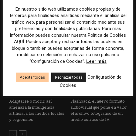
En nuestro sitio web utilizamos cookies propias y de
Cómo la inteligencia artificial
Chequeadores
terceros para finalidades analíticas mediante el análisis del
redefine la desinformación
latinoamericanos alertan por
tráfico web, para personalizar el contenido mediante sus
global: claves del debate que
una «tormenta perfecta» que
preferencias y con finalidades publicitarias. Para más
prepara la Cumbre 2025
pone en riesgo el
información puedes consultar nuestra Política de Cookies
periodismo basado en
AQUÍ. Puedes aceptar y rechazar todas las cookies en
evidencias
bloque o también puedes aceptarlas de forma concreta,
modificar su selección o rechazar su uso pulsando
“Configuración de Cookies”.
Leer más
Configuración de
Aceptar todas
Rechazar todas
Cookies
Adaptarse o morir: así
Flashback, el nuevo formato
amenaza la inteligencia
audiovisual que pone en valor
artificial a los medios locales
el archivo fotográfico de un
y regionales
medio con uso de IA