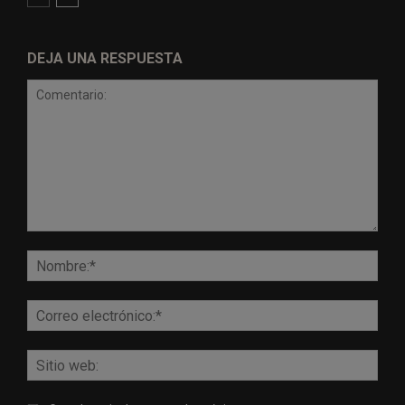
DEJA UNA RESPUESTA
Comentario:
Nomb
Corr
elect
Sitio
web: