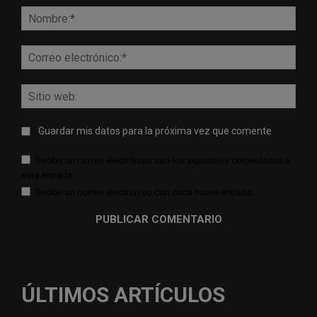
Nomb
Corr
elect
Sitio
web:
Guardar mis datos para la próxima vez que comente
Recibir un correo electrónico con los siguientes comentarios a
esta entrada.
Recibir un correo electrónico con cada nueva entrada.
ÚLTIMOS ARTÍCULOS