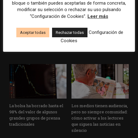
bloque o también puedes aceptarlas de forma concreta,
modificar su selección o rechazar su uso pulsando
“Configuración de Cookies”.
Leer más
WAN-IFRA reúne las
Veinte ejemplos de uso de la
principales estrategias de los
IA en redacciones, productos
Configuración de
Aceptar todas
Rechazar todas
medios ante la IA, la pérdida
y negocios periodísticos
Cookies
de ingresos y los cambios de
consumo
La bolsa ha borrado hasta el
Los medios tienen audiencia,
98% del valor de algunos
pero no siempre comunidad:
grandes grupos de prensa
cómo activar a los lectores
tradicionales
que siguen las noticias en
silencio