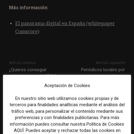
Más información:
El panorama digital en España (whitepaper
Comscore)
Artículo anterior
Artículo siguiente
¿Quieres conseguir
Periódicos locales por
entradas para el LATAM
correo electrónico: el caso
Media Leaders eSummit de
de The Mill
Aceptación de Cookies
WAN-IFRA?
En nuestro sitio web utilizamos cookies propias y de
ARTÍCULOS RELACIONADOS
terceros para finalidades analíticas mediante el análisis del
tráfico web, para personalizar el contenido mediante sus
preferencias y con finalidades publicitarias. Para más
información puedes consultar nuestra Política de Cookies
AQUÍ. Puedes aceptar y rechazar todas las cookies en