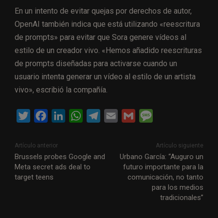
En un intento de evitar quejas por derechos de autor,
OpenAI también indica que está utilizando «reescritura
de prompts» para evitar que Sora genere vídeos al
estilo de un creador vivo. «Hemos añadido reescrituras
de prompts diseñadas para activarse cuando un
usuario intenta generar un vídeo al estilo de un artista
vivo», escribió la compañía.
T
F
L
W
T
E
G
M
w
a
i
h
e
m
m
e
i
c
n
a
l
a
a
s
Artículo anterior
Artículo siguiente
t
e
k
t
e
i
i
s
Brussels probes Google and
Urbano García: “Auguro un
Meta secret ads deal to
futuro importante para la
t
b
e
s
g
l
l
a
target teens
comunicación, no tanto
e
o
d
A
r
g
para los medios
r
o
I
p
a
e
tradicionales”
k
n
p
m