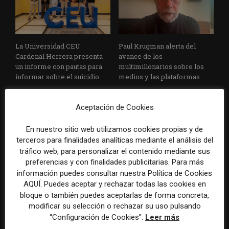
La Universidad CEU
Paul Krugman alerta del
Cardenal Herrera presenta
avance de los
un informe con pautas para
multimillonarios sobre los
informar sobre el suicidio
medios y las plataformas
Aceptación de Cookies
En nuestro sitio web utilizamos cookies propias y de
terceros para finalidades analíticas mediante el análisis del
tráfico web, para personalizar el contenido mediante sus
preferencias y con finalidades publicitarias. Para más
La Marea cierra 2025 con
El Premio Gabo 2026
información puedes consultar nuestra Política de Cookies
superávit, pero su
reconoce cinco historias de
AQUÍ. Puedes aceptar y rechazar todas las cookies en
cooperativa pierde 38.542
Brasil, España y El Salvador
bloque o también puedes aceptarlas de forma concreta,
euros
sobre el poder, la memoria y
modificar su selección o rechazar su uso pulsando
la violencia
“Configuración de Cookies”.
Leer más