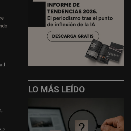
re
ando
dad
LO MÁS LEÍDO
n,
las