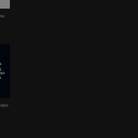
 su
mejor