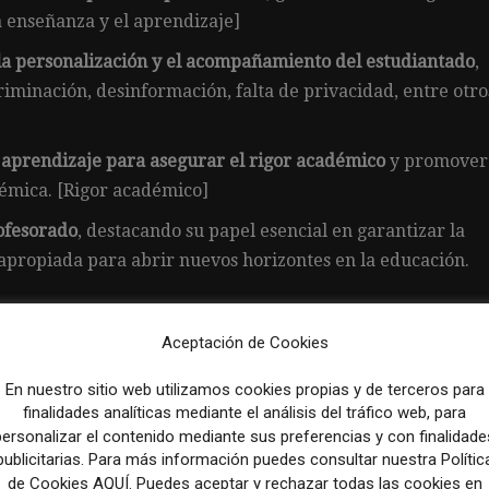
a enseñanza y el aprendizaje]
 la personalización y el acompañamiento del estudiantado
,
riminación, desinformación, falta de privacidad, entre otro
l aprendizaje para asegurar el rigor académico
y promover
émica. [Rigor académico]
rofesorado
, destacando su papel esencial en garantizar la
apropiada para abrir nuevos horizontes en la educación.
Aceptación de Cookies
En nuestro sitio web utilizamos cookies propias y de terceros para
a por su 25 aniversario centrada en el papel de sus lector
finalidades analíticas mediante el análisis del tráfico web, para
personalizar el contenido mediante sus preferencias y con finalidade
publicitarias. Para más información puedes consultar nuestra Polític
de Cookies AQUÍ. Puedes aceptar y rechazar todas las cookies en
Artículo sig