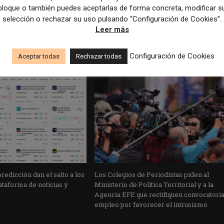
bloque o también puedes aceptarlas de forma concreta, modificar s
La PINF publica una guía sobre uso de la IA destinada a edi
selección o rechazar su uso pulsando “Configuración de Cookies”.
de medios de comunic
Leer más
Configuración de Cookies
Aceptar todas
Rechazar todas
edicción dan el salto a los
Los Colegios de Periodistas piden al
taforma de noticias y
Ministerio de Política Territorial y a la
Agencia EFE que rectifiquen convocatori
empleo por favorecer el intrusismo