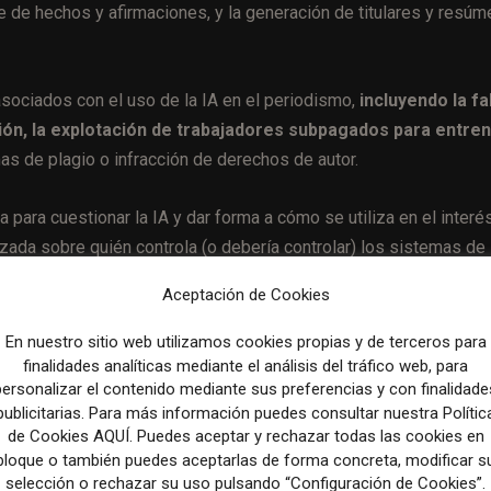
aste de hechos y afirmaciones, y la generación de titulares y resú
sociados con el uso de la IA en el periodismo,
incluyendo la fa
ación, la explotación de trabajadores subpagados para entre
s de plagio o infracción de derechos de autor.
 para cuestionar la IA y dar forma a cómo se utiliza en el interé
ada sobre quién controla (o debería controlar) los sistemas de 
l periodismo.
Aceptación de Cookies
En nuestro sitio web utilizamos cookies propias y de terceros para
finalidades analíticas mediante el análisis del tráfico web, para
personalizar el contenido mediante sus preferencias y con finalidade
Artículo sig
publicitarias. Para más información puedes consultar nuestra Polític
Vocento lanza una campaña de comunicación para destac
de Cookies AQUÍ. Puedes aceptar y rechazar todas las cookies en
diversifi
bloque o también puedes aceptarlas de forma concreta, modificar s
selección o rechazar su uso pulsando “Configuración de Cookies”.