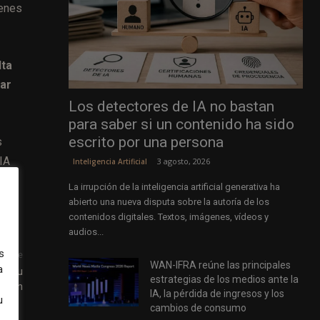
menes
lta
nar
Los detectores de IA no bastan
para saber si un contenido ha sido
escrito por una persona
s
IA
3 agosto, 2026
Inteligencia Artificial
La irrupción de la inteligencia artificial generativa ha
abierto una nueva disputa sobre la autoría de los
contenidos digitales. Textos, imágenes, vídeos y
audios...
s
uiente
WAN-IFRA reúne las principales
a
ar su
estrategias de los medios ante la
cación
IA, la pérdida de ingresos y los
u
cambios de consumo