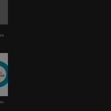
con
 su