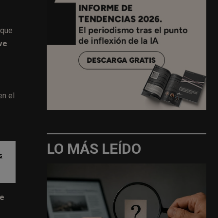
 que
ve
en el
LO MÁS LEÍDO
s
de