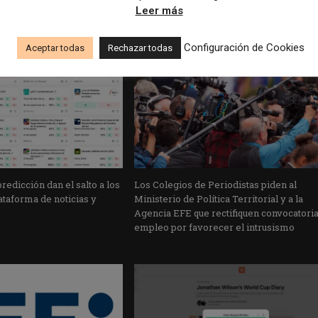
Leer más
Configuración de Cookies
Aceptar todas
Rechazar todas
edicción dan el salto a los
Los Colegios de Periodistas piden al
taforma de noticias y
Ministerio de Política Territorial y a la
Agencia EFE que rectifiquen convocatori
empleo por favorecer el intrusismo