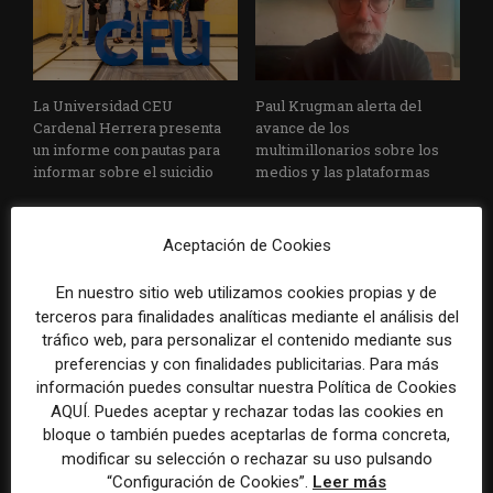
La Universidad CEU
Paul Krugman alerta del
Cardenal Herrera presenta
avance de los
un informe con pautas para
multimillonarios sobre los
informar sobre el suicidio
medios y las plataformas
Aceptación de Cookies
En nuestro sitio web utilizamos cookies propias y de
terceros para finalidades analíticas mediante el análisis del
tráfico web, para personalizar el contenido mediante sus
preferencias y con finalidades publicitarias. Para más
La Marea cierra 2025 con
El Premio Gabo 2026
información puedes consultar nuestra Política de Cookies
superávit, pero su
reconoce cinco historias de
AQUÍ. Puedes aceptar y rechazar todas las cookies en
cooperativa pierde 38.542
Brasil, España y El Salvador
bloque o también puedes aceptarlas de forma concreta,
euros
sobre el poder, la memoria y
modificar su selección o rechazar su uso pulsando
la violencia
“Configuración de Cookies”.
Leer más